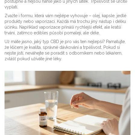
postupně a nejsou náhlé jako u jiných látek. Trpělivost se určitě
vyplatí.
Zvažte i formu, která vám nejlépe vyhovuje – olej, kapsle, jedlé
produkty nebo vaporizaci. Každá má trochu jiný nástup i délku
účinku. Například vaporizace přináší rychlejší efekt, ale kratší
trvání, zatímco edibles působí pomaleji, ale déle.
Už máte jasno, jaký typ CBD je pro vás ten nejlepší? Pamatujte,
že klíčem je kvalita, správné dávkování a trpělivost. Pokud si
nejste jistí, neváhejte se poradit s odborníkem nebo lékařem,
zvlášť pokud užíváte jiné léky.