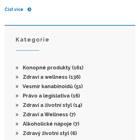
tomto zajímavém hledání nejlepšího CBD pro naše
Číst více
milované čtyřnohé přátele.
Kategorie
Konopné produkty
(161)
Zdraví a wellness
(136)
Vesmír kanabinoidů
(51)
Právo a legislativa
(16)
Zdraví a životní styl
(14)
Zdraví a Wellness
(7)
Alkoholické nápoje
(7)
Zdravý životní styl
(6)