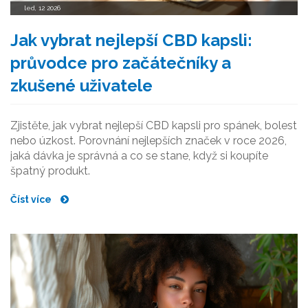
led, 12 2026
Jak vybrat nejlepší CBD kapsli:
průvodce pro začátečníky a
zkušené uživatele
Zjistěte, jak vybrat nejlepší CBD kapsli pro spánek, bolest
nebo úzkost. Porovnání nejlepších značek v roce 2026,
jaká dávka je správná a co se stane, když si koupíte
špatný produkt.
Číst více