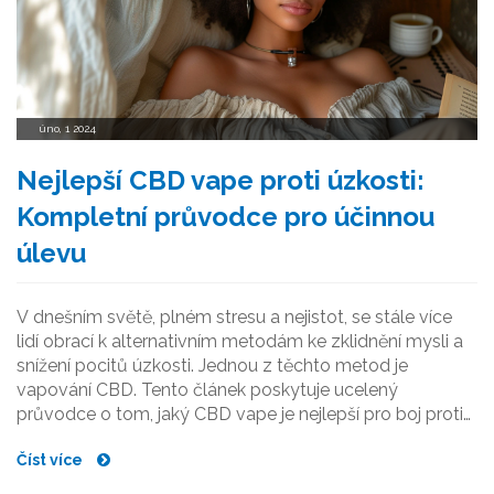
úno, 1 2024
Nejlepší CBD vape proti úzkosti:
Kompletní průvodce pro účinnou
úlevu
V dnešním světě, plném stresu a nejistot, se stále více
lidí obrací k alternativním metodám ke zklidnění mysli a
snížení pocitů úzkosti. Jednou z těchto metod je
vapování CBD. Tento článek poskytuje ucelený
průvodce o tom, jaký CBD vape je nejlepší pro boj proti
úzkosti, zkoumá různé přístupy a produkty dostupné na
Číst více
trhu a nabízí praktické tipy, jak dosáhnout maximální
účinnosti pro vaše potřeby.