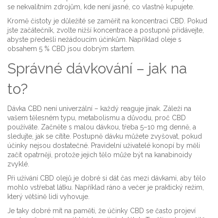
se nekvalitním zdrojům, kde není jasné, co vlastně kupujete.
Kromě čistoty je důležité se zaměřit na koncentraci CBD. Pokud
jste začátečník, zvolte nižší koncentrace a postupně přidávejte,
abyste předešli nežádoucím účinkům. Například oleje s
obsahem 5 % CBD jsou dobrým startem.
Správné dávkování – jak na
to?
Dávka CBD není univerzální – každý reaguje jinak. Záleží na
vašem tělesném typu, metabolismu a důvodu, proč CBD
používáte. Začněte s malou dávkou, třeba 5–10 mg denně, a
sledujte, jak se cítíte. Postupně dávku můžete zvyšovat, pokud
účinky nejsou dostatečné. Pravidelní uživatelé konopí by měli
začít opatrněji, protože jejich tělo může být na kanabinoidy
zvyklé.
Při užívání CBD olejů je dobré si dát čas mezi dávkami, aby tělo
mohlo vstřebat látku. Například ráno a večer je praktický režim,
který většině lidí vyhovuje.
Je taky dobré mít na paměti, že účinky CBD se často projeví