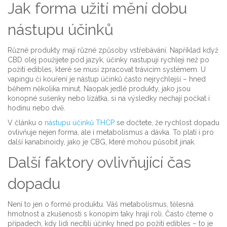
Jak forma užití mění dobu
nástupu účinků
Různé produkty mají různé způsoby vstřebávání. Například když
CBD olej použijete pod jazyk, účinky nastupují rychleji než po
požití edibles, které se musí zpracovat trávicím systémem. U
vapingu či kouření je nástup účinků často nejrychlejší – hned
během několika minut. Naopak jedlé produkty, jako jsou
konopné sušenky nebo lízátka, si na výsledky nechají počkat i
hodinu nebo dvě.
V článku o
nástupu účinků THCP
se dočtete, že rychlost dopadu
ovlivňuje nejen forma, ale i metabolismus a dávka. To platí i pro
další kanabinoidy, jako je CBG, které mohou působit jinak.
Další faktory ovlivňující čas
dopadu
Není to jen o formě produktu. Váš metabolismus, tělesná
hmotnost a zkušenosti s konopím taky hrají roli. Často čteme o
případech, kdy lidi necítili účinky hned po požití edibles – to je