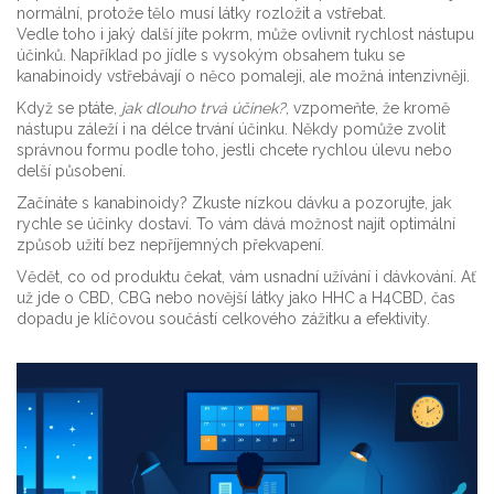
normální, protože tělo musí látky rozložit a vstřebat.
Vedle toho i jaký další jíte pokrm, může ovlivnit rychlost nástupu
účinků. Například po jídle s vysokým obsahem tuku se
kanabinoidy vstřebávají o něco pomaleji, ale možná intenzivněji.
Když se ptáte,
jak dlouho trvá účinek?
, vzpomeňte, že kromě
nástupu záleží i na délce trvání účinku. Někdy pomůže zvolit
správnou formu podle toho, jestli chcete rychlou úlevu nebo
delší působení.
Začínáte s kanabinoidy? Zkuste nízkou dávku a pozorujte, jak
rychle se účinky dostaví. To vám dává možnost najít optimální
způsob užití bez nepříjemných překvapení.
Vědět, co od produktu čekat, vám usnadní užívání i dávkování. Ať
už jde o CBD, CBG nebo novější látky jako HHC a H4CBD, čas
dopadu je klíčovou součástí celkového zážitku a efektivity.