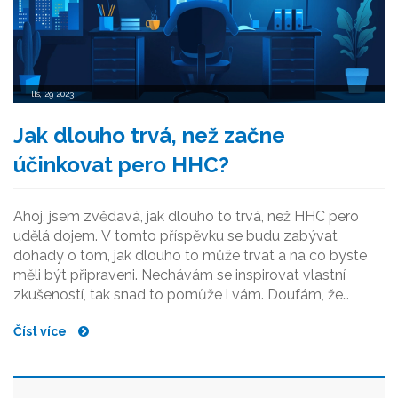
lis, 29 2023
Jak dlouho trvá, než začne
účinkovat pero HHC?
Ahoj, jsem zvědavá, jak dlouho to trvá, než HHC pero
udělá dojem. V tomto příspěvku se budu zabývat
dohady o tom, jak dlouho to může trvat a na co byste
měli být připraveni. Nechávám se inspirovat vlastní
zkušeností, tak snad to pomůže i vám. Doufám, že
najdete tyto informace užitečné.
Číst více