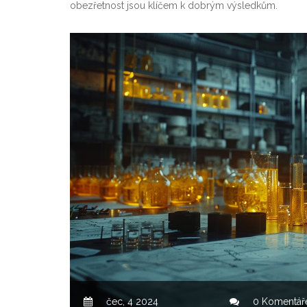
obezřetnost jsou klíčem k dobrým výsledkům.
čec, 4 2024
0 Komentář