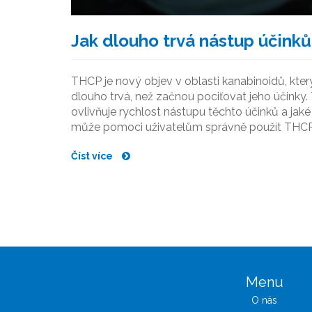
Jak dlouho trvá nástup účink
THCP je nový objev v oblasti kanabinoidů, kter
dlouho trvá, než začnou pociťovat jeho účinky
ovlivňuje rychlost nástupu těchto účinků a jaké
může pomoci uživatelům správně použít THCP
Číst více
Menu
O nás