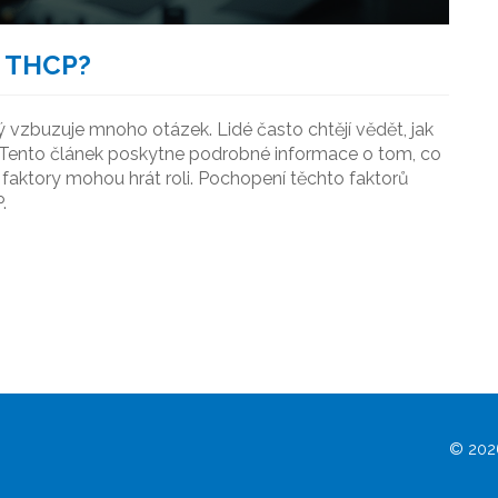
ů THCP?
ý vzbuzuje mnoho otázek. Lidé často chtějí vědět, jak
. Tento článek poskytne podrobné informace o tom, co
 faktory mohou hrát roli. Pochopení těchto faktorů
.
© 2026