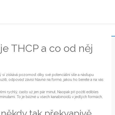
je THCP a co od něj
 si získává pozornost díky své potenciální síle a nástupu
o užití, odpověď závisí hlavně na formě, jakou ho berete a na vás
i rychlý, často už jen pár minut. Naopak při požití edibles
0 minutami. To je běžné u všech kanabinoidů v jedlých formách,
 někdy tak překvapivě