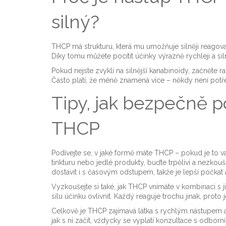
silný?
THCP má strukturu, která mu umožňuje silněji reagova
Díky tomu můžete pocítit účinky výrazně rychleji a siln
Pokud nejste zvyklí na silnější kanabinoidy, začněte 
Často platí, že méně znamená více – někdy není potř
Tipy, jak bezpečně 
THCP
Podívejte se, v jaké formě máte THCP – pokud je to va
tinkturu nebo jedlé produkty, buďte trpěliví a nezkou
dostavit i s časovým odstupem, takže je lepší počkat a
Vyzkoušejte si také, jak THCP vnímáte v kombinaci s 
sílu účinku ovlivnit. Každý reaguje trochu jinak, proto
Celkově je THCP zajímavá látka s rychlým nástupem a 
jak s ní začít, vždycky se vyplatí konzultace s odbor