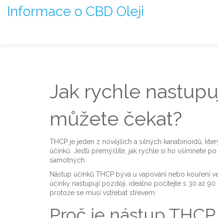
Informace o CBD Oleji
Jak rychle nastupu
můžete čekat?
THCP je jeden z novějších a silných kanabinoidů, který
účinků. Jestli přemýšlíte, jak rychle si ho všimnete p
samotných.
Nástup účinků THCP bývá u vapování nebo kouření velm
účinky nastupují později, ideálně počítejte s 30 až 9
protože se musí vstřebat střevem.
Proč je nástup THCP