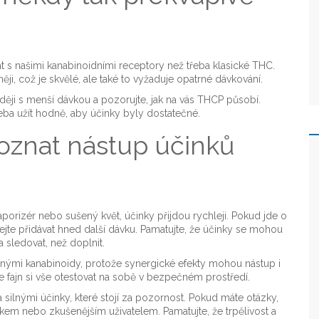
t s našimi kanabinoidními receptory než třeba klasické THC.
ěji, což je skvělé, ale také to vyžaduje opatrné dávkování.
raději s menší dávkou a pozorujte, jak na vás THCP působí.
eba užít hodně, aby účinky byly dostatečné.
poznat nástup účinků
porizér nebo sušený květ, účinky přijdou rychleji. Pokud jde o
šejte přidávat hned další dávku. Pamatujte, že účinky se mohou
 sledovat, než doplnit.
jinými kanabinoidy, protože synergické efekty mohou nástup i
 je fajn si vše otestovat na sobě v bezpečném prostředí.
silnými účinky, které stojí za pozornost. Pokud máte otázky,
níkem nebo zkušenějším uživatelem. Pamatujte, že trpělivost a