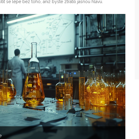
 se lépe bez toho, aniž byste ztratili jasnou hlavu.
e