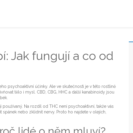
: Jak fungují a co od
eho psychoaktivní účinky. Ale ve skutečnosti je v této rostlině
vňovat tělo i mysl. CBD, CBG, HHC a další kanabinoidy jsou
bek.
i používaný. Na rozdíl od THC není psychoaktivní, takže vás
t spánek nebo zklidnit nervy. Proto ho najdete v olejích,
roč lidé o něm mluví?