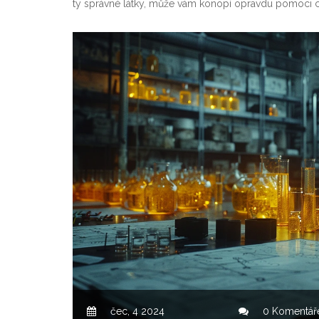
ty správné látky, může vám konopí opravdu pomoci cítit
čec, 4 2024
0 Komentář