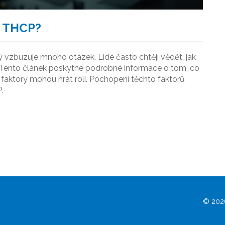
ů THCP?
ý vzbuzuje mnoho otázek. Lidé často chtějí vědět, jak
. Tento článek poskytne podrobné informace o tom, co
 faktory mohou hrát roli. Pochopení těchto faktorů
.
© 2026