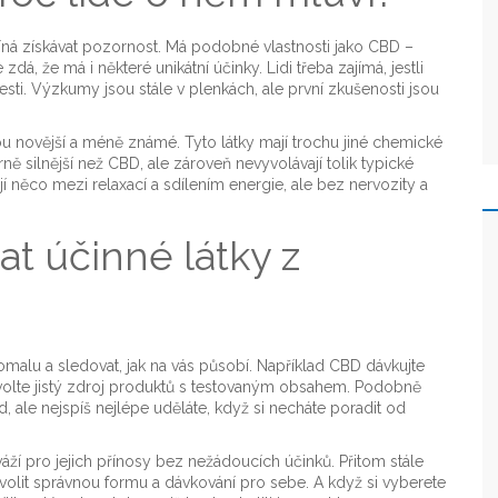
číná získávat pozornost. Má podobné vlastnosti jako CBD –
, že má i některé unikátní účinky. Lidi třeba zajímá, jestli
lesti. Výzkumy jsou stále v plenkách, ale první zkušenosti jsou
novější a méně známé. Tyto látky mají trochu jiné chemické
írně silnější než CBD, ale zároveň nevyvolávají tolik typické
ějí něco mezi relaxací a sdílením energie, ale bez nervozity a
t účinné látky z
pomalu a sledovat, jak na vás působí. Například CBD dávkujte
y volte jistý zdroj produktů s testovaným obsahem. Podobně
d, ale nejspíš nejlépe uděláte, když si necháte poradit od
 váží pro jejich přínosy bez nežádoucích účinků. Přitom stále
zvolit správnou formu a dávkování pro sebe. A když si vyberete