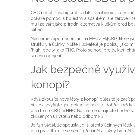
CBG neboli kanabigerol je další kanabinoid, který za
dokáže pomoci s bolestmi a spánkem, ale zároveň se zdá
mu lze věřit jako přírodní alternativě k lékům proti bo
slibné.
Nesmíme zapomenout ani na HHC a H4CBD, které jsou 
struktury a účinky. Někteří uživatelé je popisují jako m
"high" pocity jako THC. Proto se hodí pro ty, kteří cht
silného opojení.
Jak bezpečně využíva
konopí?
Když zkoušíte nové látky z konopí, důležité je začít 
nízko a zvyšujte, jen pokud se necítíte dobře, a vžd
platí to i o CBG či HHC. Na internetu najdete hodně ra
zkušených uživatelů nebo odborníků.
Je fajn vědět, že spousta lidí si těchto účinných látek
platí pravidlo: nic se nemá přehánět a každý by měl 