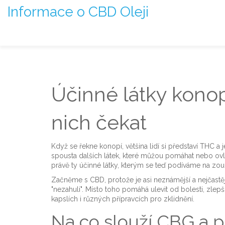
Informace o CBD Oleji
Účinné látky konopí
nich čekat
Když se řekne konopí, většina lidí si představí THC a j
spousta dalších látek, které můžou pomáhat nebo ovli
právě ty účinné látky, kterým se teď podíváme na zou
Začněme s CBD, protože je asi neznámější a nejčastěj
"nezahulí". Místo toho pomáhá ulevit od bolesti, zlepši
kapslích i různých přípravcích pro zklidnění.
Na co slouží CBG a p