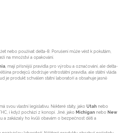
ážet nebo používat delta-8. Porušení může vést k pokutám,
eží na množství a opakování.
nia
, mají přísnější pravidla pro výrobu a označování, ale delta-
většina prodejců dodržuje vnitrostátní pravidla, ale státní vláda
ud je produkt schválen státní laboratoří a obsahuje jasně
 svou vlastní legislativu. Některé státy, jako
Utah
nebo
HC, i když pochází z konopí. Jiné, jako
Michigan
nebo
New
illu a zakázaly ho kvůli obavám o bezpečnost dětí a
 nezávislou laboratoří. Některé produkty obsahují nečistoty,