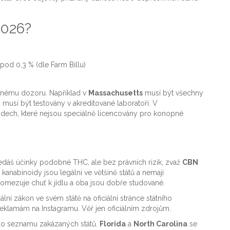
2026?
od 0,3 % (dle Farm Billu)
řísnému dozoru. Například v
Massachusetts
musí být všechny
musí být testovány v akreditované laboratoři. V
dech, které nejsou speciálně licencovány pro konopné
ledáš účinky podobné THC, ale bez právních rizik, zvaž
CBN
 kanabinoidy jsou legální ve většině států a nemají
mezuje chuť k jídlu a oba jsou dobře studované.
lní zákon ve svém státě na oficiální stránce státního
reklamám na Instagramu. Věř jen oficiálním zdrojům.
do seznamu zakázaných států.
Florida
a
North Carolina
se