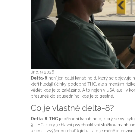
úno, 9 2026
Delta-8
není jen další kanabinoid, který se objevuje 
kteří hledají účinky podobné THC, ale s menším rizik
vědět, kde je to zakázáno. A to nejen v USA, ale i v kon
přesuneš do sousedního, kde je to trestné.
Co je vlastně delta-8?
Delta-8-THC
je přírodní kanabinoid, který se vyskyt
9-THC, který je hlavní psychoaktivní složkou marihua
úzkosti, zvýšenou chuť k jídlu - ale je méně intenzivn