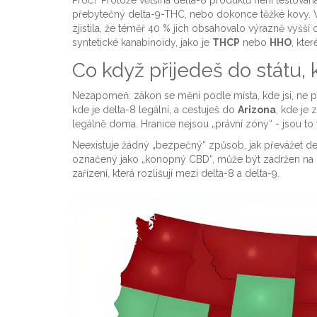
přebytečný delta-9-THC, nebo dokonce těžké kovy. V
zjistila, že téměř 40 % jich obsahovalo výrazně vyšš
syntetické kanabinoidy, jako je
THCP
nebo
HHO
, kte
Co když přijedeš do státu, 
Nezapomeň: zákon se mění podle místa, kde jsi, ne pod
kde je delta-8 legální, a cestuješ do
Arizona
, kde je 
legálně doma. Hranice nejsou „právní zóny“ - jsou to f
Neexistuje žádný „bezpečný“ způsob, jak převážet delt
označený jako „konopný CBD“, může být zadržen na ko
zařízení, která rozlišují mezi delta-8 a delta-9.