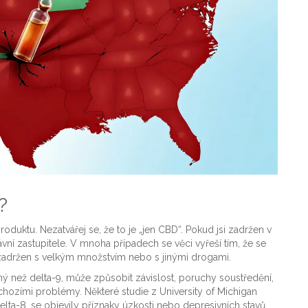
?
produktu. Nezatvářej se, že to je „jen CBD“. Pokud jsi zadržen v
ávní zastupitele. V mnoha případech se věci vyřeší tím, že se
si zadržen s velkým množstvím nebo s jinými drogami.
lný než delta-9, může způsobit závislost, poruchy soustředění,
dchozími problémy. Některé studie z University of Michigan
i delta-8, se objevily příznaky úzkosti nebo depresivních stavů