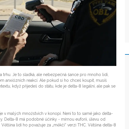
na trhu. Je to sladká, ale nebezpečná šance pro mnoho lidí,
em anxiózních reakcí. Ale pokud si ho chceš koupit, musíš
textu, když přijedeš do státu, kde je delta-8 legální, ale pak se
uje v malých množstvích v konopí. Není to to samé jako delta-
ny. Delta-8 má podobné účinky - mírnou euforii, úlevu od
í. Většina lidí ho považuje za „měkčí“ verzi THC. Většina delta-8