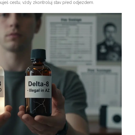
ánuješ cestu, vždy zkontroluj stav před odjezdem.