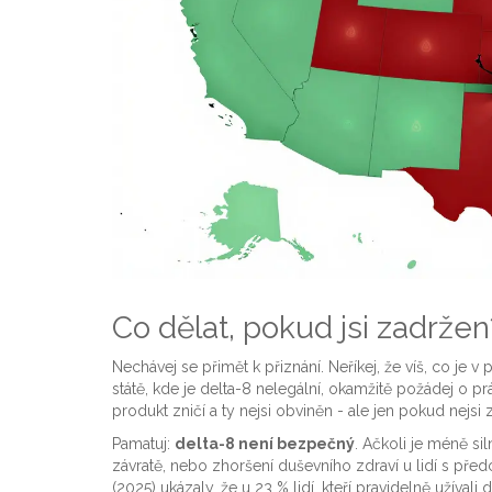
Co dělat, pokud jsi zadržen
Nechávej se přimět k přiznání. Neříkej, že víš, co je v 
státě, kde je delta-8 nelegální, okamžitě požádej o pr
produkt zničí a ty nejsi obviněn - ale jen pokud nej
Pamatuj:
delta-8 není bezpečný
. Ačkoli je méně si
závratě, nebo zhoršení duševního zdraví u lidí s pře
(2025) ukázaly, že u 23 % lidí, kteří pravidelně užíval