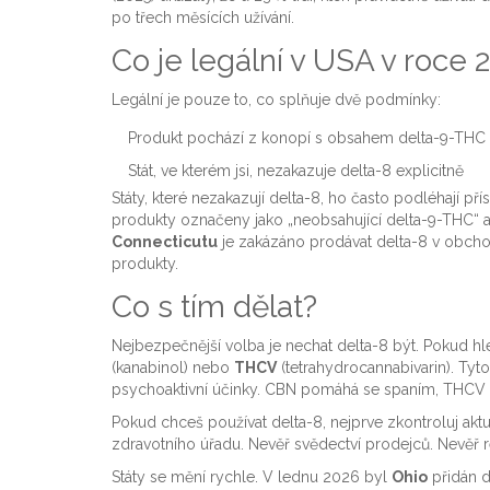
po třech měsících užívání.
Co je legální v USA v roce 
Legální je pouze to, co splňuje dvě podmínky:
Produkt pochází z konopí s obsahem delta-9-THC p
Stát, ve kterém jsi, nezakazuje delta-8 explicitně
Státy, které nezakazují delta-8, ho často podléhají p
produkty označeny jako „neobsahující delta-9-THC“ a 
Connecticutu
je zakázáno prodávat delta-8 v obcho
produkty.
Co s tím dělat?
Nejbezpečnější volba je nechat delta-8 být. Pokud h
(kanabinol) nebo
THCV
(tetrahydrocannabivarin). Tyto
psychoaktivní účinky. CBN pomáhá se spaním, THCV o
Pokud chceš používat delta-8, nejprve zkontroluj aktuá
zdravotního úřadu. Nevěř svědectví prodejců. Nevěř 
Státy se mění rychle. V lednu 2026 byl
Ohio
přidán 