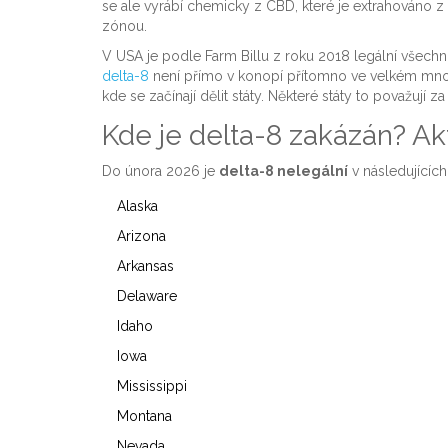
se ale vyrábí chemicky z CBD, které je extrahováno 
zónou.
V USA je podle Farm Billu z roku 2018 legální všec
delta-8
není přímo v konopí přítomno ve velkém množs
kde se začínají dělit státy. Některé státy to považují z
Kde je delta-8 zakázán? Ak
Do února 2026 je
delta-8 nelegální
v následujících
Alaska
Arizona
Arkansas
Delaware
Idaho
Iowa
Mississippi
Montana
Nevada