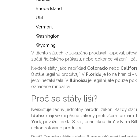
Rhode Island
Utah
Vermont
Washington
Wyoming
V těchto státech je zakázáno prodávat, kupovat, přev
ztrátě řidičského průkazu, nebo dokonce vězení - zál
Některé státy, jako například
Colorado
nebo
Califor
8 stále legálně prodávají. V
Floridě
je to na hranici - 
ještě nezakázala. V
Illinoisu
je legální, ale pouze pok
označené množství.
Proč se státy liší?
Neexistuje žádný jednotný národní zákon. Každý stát má
Idaho
, mají velmi přísné zákony proti všem formám T
York
, považují delta-8 za „technickou díru“ v Farm B
nekontrolované produkty.
Proč? Protože většina delta-8 produktů není testována