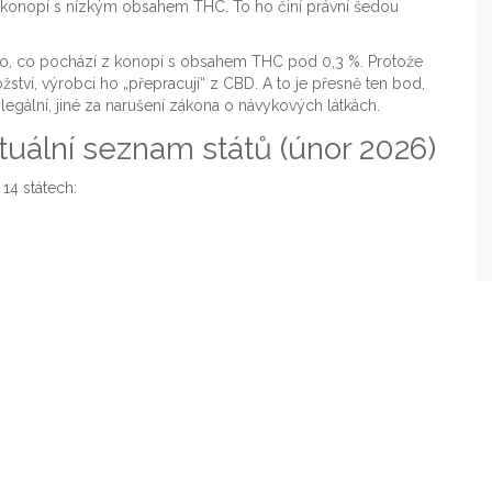
z konopí s nízkým obsahem THC. To ho činí právní šedou
hno, co pochází z konopí s obsahem THC pod 0,3 %. Protože
tví, výrobci ho „přepracují“ z CBD. A to je přesně ten bod,
a legální, jiné za narušení zákona o návykových látkách.
tuální seznam států (únor 2026)
 14 státech: