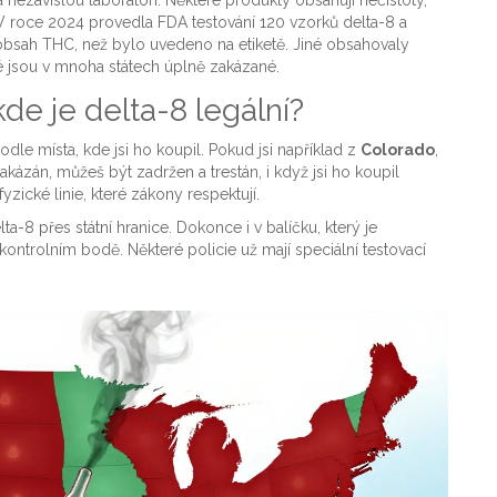
 roce 2024 provedla FDA testování 120 vzorků delta-8 a
í obsah THC, než bylo uvedeno na etiketě. Jiné obsahovaly
ré jsou v mnoha státech úplně zakázané.
kde je delta-8 legální?
le místa, kde jsi ho koupil. Pokud jsi například z
Colorado
,
zakázán, můžeš být zadržen a trestán, i když jsi ho koupil
yzické linie, které zákony respektují.
a-8 přes státní hranice. Dokonce i v balíčku, který je
ntrolním bodě. Některé policie už mají speciální testovací