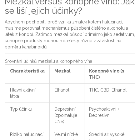
Mezkal versus konopné víno: Jak
se liší jejich účinky?
Abychom pochopili, proč vzniká zmatek kolem halucinací,
musíme porovnat mechanismus působení čistého alkoholu a
látek z konopí. Zatímco mezkal působí primárně jako sedativum,
konopné produkty mohou mít efekty různé v závislosti na
poměru kanabinoidů.
Srovnání účinků mezkalu a konopného vína
Charakteristika
Mezkal
Konopné víno (s
THC)
Hlavní aktivní
Ethanol
THC, CBD, Ethanol
látka
Typ účinku
Depresivní
Psychoaktivní +
(zpomaluje
Depresivní
CNS)
Riziko halucinací
Velmi nízké
Střední až vysoké