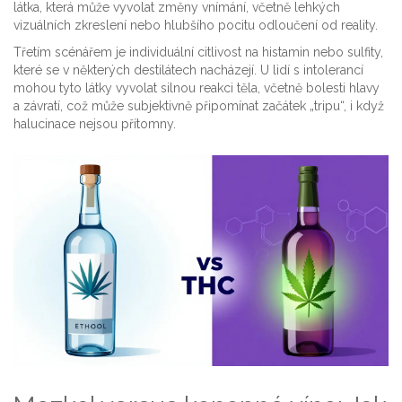
látka, která může vyvolat změny vnímání, včetně lehkých
vizuálních zkreslení nebo hlubšího pocitu odloučení od reality.
Třetím scénářem je individuální citlivost na histamin nebo sulfity,
které se v některých destilátech nacházejí. U lidí s intolerancí
mohou tyto látky vyvolat silnou reakci těla, včetně bolesti hlavy
a závratí, což může subjektivně připomínat začátek „tripu“, i když
halucinace nejsou přítomny.