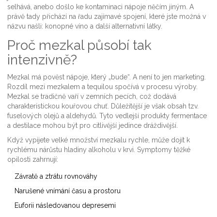
selhává, anebo došlo ke kontaminaci nápoje něčím jiným. A
právě tady přichází na řadu zajímavé spojení, které jste možná v
názvu našli: konopné víno a další alternativní látky.
Proč mezkal působí tak
intenzivně?
Mezkal má pověst nápoje, který „bude“. A není to jen marketing.
Rozdíl mezi mezkalem a tequilou spočívá v procesu výroby.
Mezkal se tradičně vaří v zemních pecích, což dodává
charakteristickou kouřovou chuť. Důležitější je však obsah tzv.
fuselových olejů a aldehydů. Tyto vedlejší produkty fermentace
a destilace mohou být pro citlivější jedince dráždivější.
Když vypijete velké množství mezkalu rychle, může dojít k
rychlému nárůstu hladiny alkoholu v krvi. Symptomy těžké
opilosti zahrnují:
Závratě a ztrátu rovnováhy
Narušené vnímání času a prostoru
Euforii následovanou depresemi