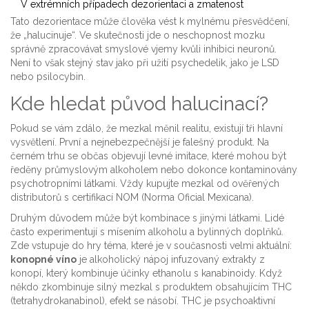
V extrémních případech dezorientaci a zmatenost
Tato dezorientace může člověka vést k mylnému přesvědčení,
že „halucinuje“. Ve skutečnosti jde o neschopnost mozku
správně zpracovávat smyslové vjemy kvůli inhibici neuronů.
Není to však stejný stav jako při užití psychedelik, jako je LSD
nebo psilocybin.
Kde hledat původ halucinací?
Pokud se vám zdálo, že mezkal měnil realitu, existují tři hlavní
vysvětlení. První a nejnebezpečnější je falešný produkt. Na
černém trhu se občas objevují levné imitace, které mohou být
ředěny průmyslovým alkoholem nebo dokonce kontaminovány
psychotropními látkami. Vždy kupujte mezkal od ověřených
distributorů s certifikací NOM (Norma Oficial Mexicana).
Druhým důvodem může být kombinace s jinými látkami. Lidé
často experimentují s mísením alkoholu a bylinných doplňků.
Zde vstupuje do hry téma, které je v současnosti velmi aktuální:
konopné víno
je
alkoholický nápoj infuzovaný extrakty z
konopí, který kombinuje účinky ethanolu s kanabinoidy
. Když
někdo zkombinuje silný mezkal s produktem obsahujícím THC
(tetrahydrokanabinol), efekt se násobí. THC je psychoaktivní