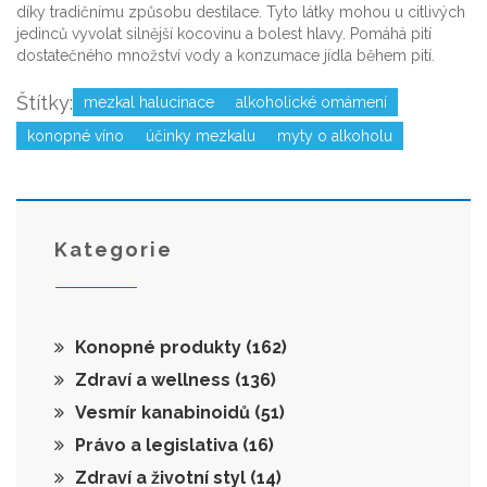
díky tradičnímu způsobu destilace. Tyto látky mohou u citlivých
jedinců vyvolat silnější kocovinu a bolest hlavy. Pomáhá pití
dostatečného množství vody a konzumace jídla během pití.
Štítky:
mezkal halucinace
alkoholické omámení
konopné víno
účinky mezkalu
myty o alkoholu
Kategorie
Konopné produkty
(162)
Zdraví a wellness
(136)
Vesmír kanabinoidů
(51)
Právo a legislativa
(16)
Zdraví a životní styl
(14)