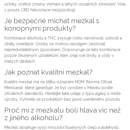
účinky, včetně změny vnímání a lehých vizuálních zkreslení. Vína
s pouze CBD halucinace nezpůsobují.
Je bezpečné míchat mezkal s
konopnými produkty?
Kombinace alkoholu a THC zvyšuje riziko nevolnosti, úzkosti a
ztráty orientace. Účinky se mohou navzájem zesilovat
nepředvídatelným způsobem. Doporučuje se tato kombinace
pouze zkušeným uživatelům, kteří znají své limity, a vždy v
malých dávkách.
Jak poznat kvalitní mezkal?
Kvalitní mezkal má na štítku označení NOM (Norma Oficial
Mexicana), které garantuje, že byl vyroben v Mexiku podle
oficiálních standardů. Hledejte také údaje o typu agavy a místě
výroby. Vyhněte se produktům bez jasně uvedeného původu.
Proč mi z mezkalu bolí hlava víc než
z jiného alkoholu?
Mezkal obsahuje vyšší množství fuselových olejů a aldehydů