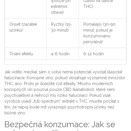
(pouze při
(závisí na dávce
extrémní
THC)
otravě)
Onset (začátek
Rychlý (15-
Pomalejší (30-90
účinku)
30 minut)
minut, pokud je
konzumováno
perorálně)
Trvání efektu
4-6 hodin
6-12 hodin
Jak vidíte, mezkal sám o sobě nemá potenciál vyvolat klasické
halucinace. Konopné víno, pokud obsahuje významné množství
THC, ano. Proto je důležité číst etikety. Mnoho moderních
konopných vín používá pouze CBD (kanabidiol), které není
psychoaktivní a nehrozí mu riziko halucinací. Pokud však
výrobce uvádí „full-spectrum“ extrakt s THC, musíte počítat s
tím, že nápoj bude mít výraznější psychotropní účinky než
běžné víno.
Bezpečná konzumace: Jak se