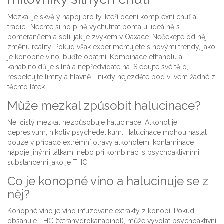
Mezkal je skvělý nápoj pro ty, kteří ocení komplexní chuť a
tradici. Nechte si ho plně vychutnat pomalu, ideálně s
pomerančem a solí, jak je zvykem v Oaxace. Nečekejte od něj
změnu reality. Pokud však experimentujete s novými trendy, jako
je konopné víno, buďte opatrní. Kombinace ethanolu a
kanabinoidů je silná a nepředvídatelná. Sledujte své tělo,
respektujte limity a hlavně - nikdy nejezděte pod vlivem žádné z
těchto látek.
Může mezkal způsobit halucinace?
Ne, čistý mezkal nezpůsobuje halucinace. Alkohol je
depresivum, nikoliv psychedelikum. Halucinace mohou nastat
pouze v případě extrémní otravy alkoholem, kontaminace
nápoje jinými látkami nebo při kombinaci s psychoaktivními
substancemi jako je THC.
Co je konopné víno a halucinuje se z
něj?
Konopné víno je víno infuzované extrakty z konopí. Pokud
obsahuje THC (tetrahydrokanabinol), může vyvolat psychoaktivní