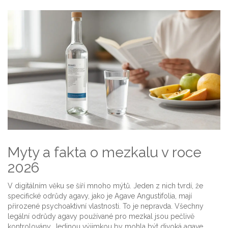
Myty a fakta o mezkalu v roce
2026
V digitálním věku se šíří mnoho mýtů. Jeden z nich tvrdí, že
specifické odrůdy agavy, jako je Agave Angustifolia, mají
přirozené psychoaktivní vlastnosti. To je nepravda. Všechny
legální odrůdy agavy používané pro mezkal jsou pečlivě
kontrolovány. Jedinou výjimkou by mohla být divoká agave,