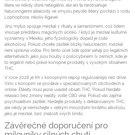
která se někdy sbírá nelegálně, ale ani ta neobsahuje
halucinogenní alkaloidy ve smyslu peyote (který pochází z rodu
Lophophora, nikoliv Agave).
Jiný mýtus spojuje mezkal s rituály a šamanismem, což lidem
vnucuje představu magických účinků. I když je mezkal kulturně
významný v Mexiku, jeho fyziologický dopad je čistě
alkoholový. Pokud chcete zážitek blízký halucinacím, mezkal
není správná volba. Pro tento účel lidé spíše sahají po legálních
alternativách, jako jsou houby s psilocybinem (v zemích, kde je
to legální) nebo právě konopné produkty s vysokým obsahem
THC.
V roce 2026 je trh s konopnými nápoji regulovanější než dříve.
Víno s konopím se prodává v specializovaných obchodech a
online. Etikety musí jasně uvádět obsah THC. Pokud hledáte
relaxaci bez změny reality, volte CBD vína. Pokud vás zajímá
psychoaktivní zážitek, hledejte produkty s deklarovaným THC,
ale nikdy je nemíchejte s velkým množstvím tvrdého alkoholu,
jako je mezkal, bez znalosti svých limitů.
Závěrečné doporučení pro
milovníky silných chutí