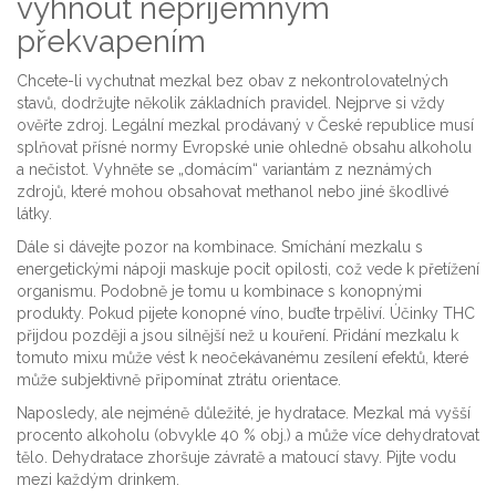
vyhnout nepříjemným
překvapením
Chcete-li vychutnat mezkal bez obav z nekontrolovatelných
stavů, dodržujte několik základních pravidel. Nejprve si vždy
ověřte zdroj. Legální mezkal prodávaný v České republice musí
splňovat přísné normy Evropské unie ohledně obsahu alkoholu
a nečistot. Vyhněte se „domácím“ variantám z neznámých
zdrojů, které mohou obsahovat methanol nebo jiné škodlivé
látky.
Dále si dávejte pozor na kombinace. Smíchání mezkalu s
energetickými nápoji maskuje pocit opilosti, což vede k přetížení
organismu. Podobně je tomu u kombinace s konopnými
produkty. Pokud pijete konopné víno, buďte trpěliví. Účinky THC
přijdou později a jsou silnější než u kouření. Přidání mezkalu k
tomuto mixu může vést k neočekávanému zesílení efektů, které
může subjektivně připomínat ztrátu orientace.
Naposledy, ale nejméně důležité, je hydratace. Mezkal má vyšší
procento alkoholu (obvykle 40 % obj.) a může více dehydratovat
tělo. Dehydratace zhoršuje závratě a matoucí stavy. Pijte vodu
mezi každým drinkem.