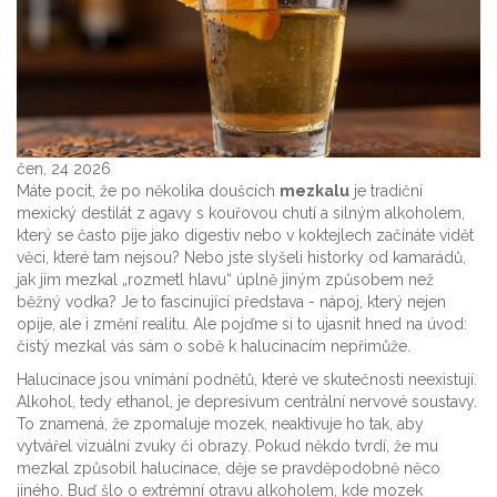
čen, 24 2026
Máte pocit, že po několika doušcích
mezkalu
je
tradiční
mexický destilát z agavy s kouřovou chutí a silným alkoholem
,
který se často pije jako digestiv nebo v koktejlech
začínáte vidět
věci, které tam nejsou? Nebo jste slyšeli historky od kamarádů,
jak jim mezkal „rozmetl hlavu“ úplně jiným způsobem než
běžný vodka? Je to fascinující představa - nápoj, který nejen
opije, ale i změní realitu. Ale pojďme si to ujasnit hned na úvod:
čistý mezkal vás sám o sobě k halucinacím nepřimůže.
Halucinace jsou vnímání podnětů, které ve skutečnosti neexistují.
Alkohol, tedy ethanol, je depresivum centrální nervové soustavy.
To znamená, že zpomaluje mozek, neaktivuje ho tak, aby
vytvářel vizuální zvuky či obrazy. Pokud někdo tvrdí, že mu
mezkal způsobil halucinace, děje se pravděpodobně něco
jiného. Buď šlo o extrémní otravu alkoholem, kde mozek