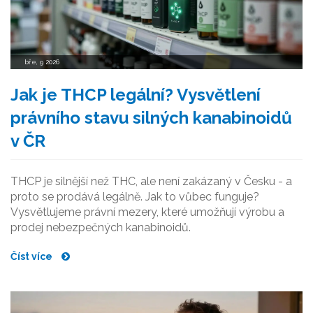
bře, 9 2026
Jak je THCP legální? Vysvětlení
právního stavu silných kanabinoidů
v ČR
THCP je silnější než THC, ale není zakázaný v Česku - a
proto se prodává legálně. Jak to vůbec funguje?
Vysvětlujeme právní mezery, které umožňují výrobu a
prodej nebezpečných kanabinoidů.
Číst více