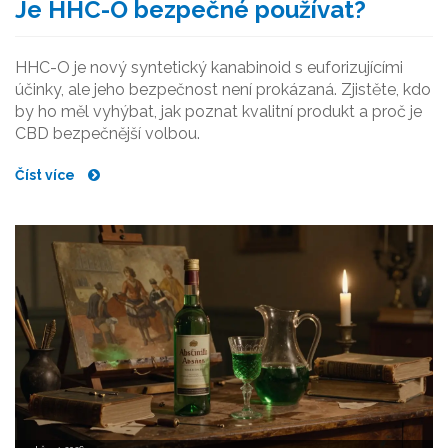
Je HHC-O bezpečné používat?
HHC-O je nový syntetický kanabinoid s euforizujícími
účinky, ale jeho bezpečnost není prokázaná. Zjistěte, kdo
by ho měl vyhýbat, jak poznat kvalitní produkt a proč je
CBD bezpečnější volbou.
Číst více