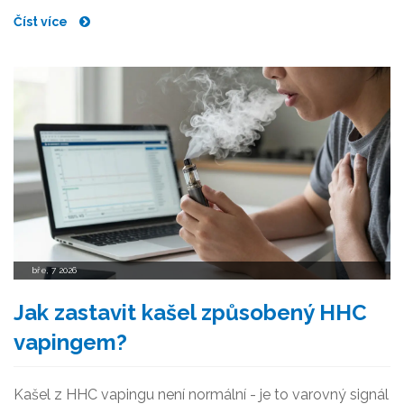
Číst více
bře, 7 2026
Jak zastavit kašel způsobený HHC
vapingem?
Kašel z HHC vapingu není normální - je to varovný signál