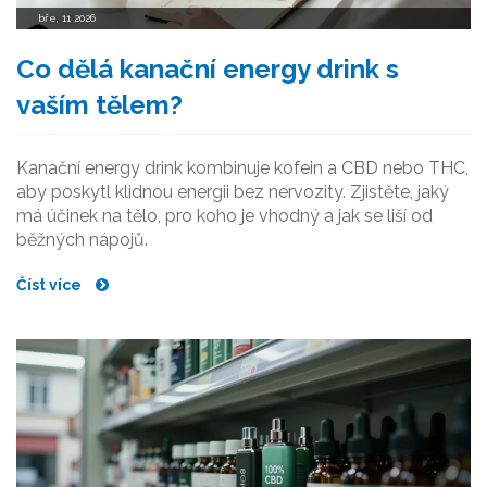
bře, 11 2026
Co dělá kanační energy drink s
vaším tělem?
Kanační energy drink kombinuje kofein a CBD nebo THC,
aby poskytl klidnou energii bez nervozity. Zjistěte, jaký
má účinek na tělo, pro koho je vhodný a jak se liší od
běžných nápojů.
Číst více