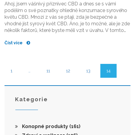
Ahoj, jsem vášnivý příznivec CBD a dnes se s vámi
podělím o své poznatky ohledně konzumace syrového
květu CBD. Mnozí z vás se ptají, zda je bezpečné a
vhodné jíst syrový květ CBD. Áno, je to možné, ale je zde
několik faktorů, které byste měli vzít v úvahu. V tomto
článku se zaměříme na potenciální výhody a také rizika
Číst více
spojená s touto formou konzumace. Připojte se ke mně
a prozkoumejme společně tento fascinující svět CBD.
1
…
11
12
13
14
Kategorie
Konopné produkty
(161)