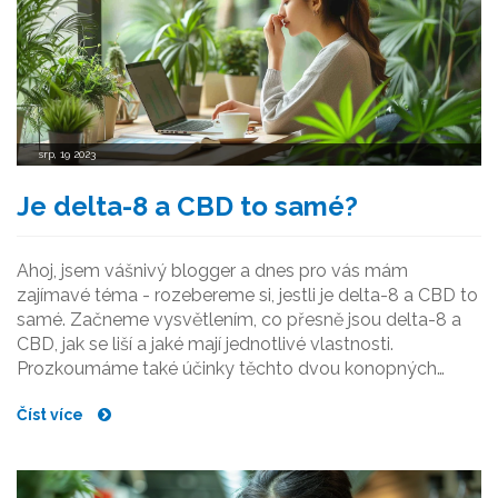
srp, 19 2023
Je delta-8 a CBD to samé?
Ahoj, jsem vášnivý blogger a dnes pro vás mám
zajímavé téma - rozebereme si, jestli je delta-8 a CBD to
samé. Začneme vysvětlením, co přesně jsou delta-8 a
CBD, jak se liší a jaké mají jednotlivé vlastnosti.
Prozkoumáme také účinky těchto dvou konopných
produktů, aby bylo jasné, na co můžeme u každého z
Číst více
nich počítat. Tak pojďme se do toho pustit!