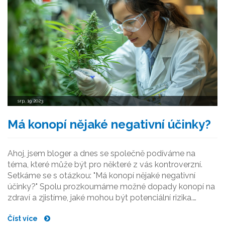
srp, 19 2023
Má konopí nějaké negativní účinky?
Ahoj, jsem bloger a dnes se společně podíváme na
téma, které může být pro některé z vás kontroverzní.
Setkáme se s otázkou: "Má konopí nějaké negativní
účinky?" Spolu prozkoumáme možné dopady konopí na
zdraví a zjistíme, jaké mohou být potenciální rizika.
Rozhodně mi dejte vědět, co si myslíte.
Číst více