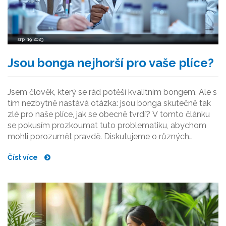
srp, 19 2023
Jsou bonga nejhorší pro vaše plíce?
Jsem člověk, který se rád potěší kvalitním bongem. Ale s
tím nezbytně nastává otázka: jsou bonga skutečně tak
zlé pro naše plíce, jak se obecně tvrdí? V tomto článku
se pokusím prozkoumat tuto problematiku, abychom
mohli porozumět pravdě. Diskutujeme o různých
aspektech bong, včetně potenciálních zdravotních rizik.
Číst více
Společně zjistíme, zda je bong skutečně také nejhorším
nepřítelem našich plic.