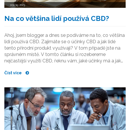
srp, 19 2023
Na co většina lidí používá CBD?
Ahoj, jsem blogger a dnes se podíváme na to, co většina
lidí používá CBD. Zajímáte se o účinky CBD a jak lidé
tento přírodní produkt využívají? V tom případě jste na
správném místě. V tomto článku si rozebereme
nejčastější využití CBD, řeknu vám, jaké účinky má a jak
ho lidé využívají v lidové medicíně. Tak se pojďme
Číst více
ponořit do světa CBD.