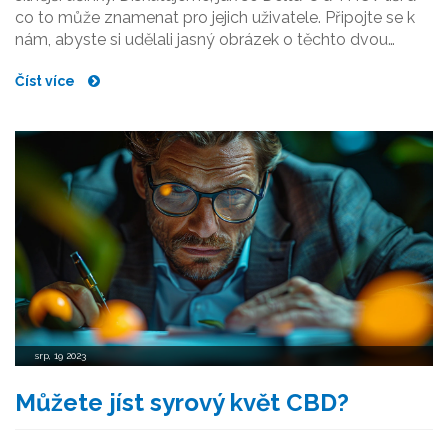
co to může znamenat pro jejich uživatele. Připojte se k
nám, abyste si udělali jasný obrázek o těchto dvou
fascinujících látkách.
Číst více
srp, 19 2023
Můžete jíst syrový květ CBD?