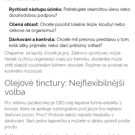
Rychlost nástupu účinku:
Potřebujete okamžitou úlevu nebo
dlouhodobou podporu?
Cílená oblast:
Chcete působit lokálně (kůže, klouby) nebo
celkově na organismus?
Dávkování a kontrola:
Chcete mít přesnou představu o tom,
kolik látky přijímáte, nebo stačí přibližný odhad?
Chápeme, že každý člověk je jiný. Zatímco sportovec může
hledat rychlou regeneraci svalů po tréninku, studentka může
chtít zlepšit soustředění během zkoušek. Pojďme se podívat na
konkrétní možnosti.
Olejové tinctury: Nejflexibilnější
volba
Pro většinu začátečníků je
CBG olej
kapalná forma extraktu z
konopí, která se aplikuje sublingválně pod jazyk
tou nejlepší
startovní pozicí. Proč? Protože nabízí největší flexibilitu v
dávkování. Stačí jednu kapnečku a můžete si dávku upravit podle
pocitu.