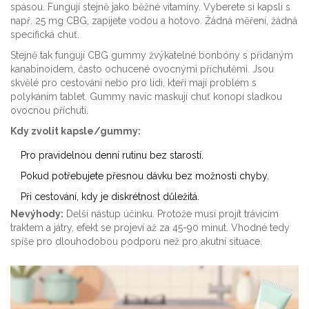
spásou. Fungují stejně jako běžné vitamíny. Vyberete si kapsli s
např. 25 mg CBG, zapijete vodou a hotovo. Žádná měření, žádná
specifická chuť.
Stejně tak fungují
CBG gummy
žvýkatelné bonbóny s přidaným
kanabinoidem, často ochucené ovocnými příchutěmi
. Jsou
skvělé pro cestování nebo pro lidi, kteří mají problém s
polykáním tablet. Gummy navíc maskují chuť konopí sladkou
ovocnou příchutí.
Kdy zvolit kapsle/gummy:
Pro pravidelnou denní rutinu bez starostí.
Pokud potřebujete přesnou dávku bez možnosti chyby.
Při cestování, kdy je diskrétnost důležitá.
Nevýhody:
Delší nástup účinku. Protože musí projít trávicím
traktem a játry, efekt se projeví až za 45-90 minut. Vhodné tedy
spíše pro dlouhodobou podporu než pro akutní situace.