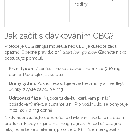
hodiny
Jak začít s dávkováním CBG?
Protože je CBG silnější molekula než CBD, je důležité začít
opatrně. Obecné pravidlo zní:
Start low, go slow
(Začněte nízko,
postupujte pomalu).
První týden:
Začněte s nízkou dávkou, například 5-10 mg
denně. Pozorujte, jak se cítíte.
Druhý týden:
Pokud nepociťujete žádné změny ani vedlejší
účinky, zvýšte dávku o 5 mg.
Udržovací fáze:
Najděte tu dávku, která vám přináší
požadovaný efekt, a zůstaňte u ní. Pro většinu lidí se pohybuje
mezi 20-50 mg denně.
Nikdy nepřekračujte doporučené dávkování uvedené na obalu
produktu. Každý organismus reaguje jinak. Pokud užíváte jiné
léky, poraďte se s lékařem, protože CBG může interagovat s