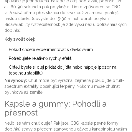
Aplikace je jednoduchá: nakapejte olej pod jazyk, podržte tam
asi 60-90 sekund a pak polykněte. Tímto způsobem se CBG
vstřebává přímo přes sliznici do krve, což znamená rychlejší
nástup účinku (obvykle do 15-30 minut) oproti polykání.
Bioavailability (vstřebatelnost) je zde vyšší než u potravinářských
doplňků.
Kdy zvolit olej:
Pokud chcete experimentovat s dávkováním.
Potřebujete relativně rychlý efekt.
Chtěli byste si olej přidat do jídla nebo nápoje (pozor na
tepelnou stabilitu).
Nevýhody:
Chuť může být výrazná, zejména pokud jde o full-
spectrum extrakty obsahující terpény. Někomu může chutnat
bylinkově až zemitě.
Kapsle a gummy: Pohodlí a
přesnost
Nelíbí se vám chuť oleje? Pak jsou
CBG kapsle
pevné formy
doplňků stravy s předem stanovenou dávkou kanabinoidu
vaším