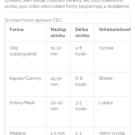
uživatelů, kteří hledají zdravotní benefity bez psychoaktivního
účinku, jsou orální nebo lokální formy bezpečnější a dostatečné.
Srovnání forem aplikace CBG
Forma
Nástup
Délka
Vstřebatelnost
účinku
účinku
Olej
15-30
4-6
Vysoká
(sublingválně)
min
hodin
Kapsle/Gummy
45-90
6-8
Střední
min
hodin
Krémy/Masti
20-40
3-5
Lokální
min
hodin
Inhalace
1-5 min
1-3
Velmi vysoká