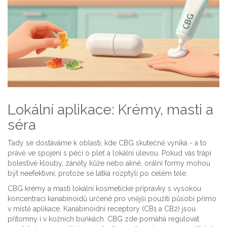
Lokální aplikace: Krémy, masti a
séra
Tady se dostáváme k oblasti, kde CBG skutečně vyniká - a to
právě ve spojení s péčí o pleť a lokální úlevou. Pokud vás trápí
bolestivé klouby, záněty kůže nebo akné, orální formy mohou
být neefektivní, protože se látka rozptýlí po celém těle.
CBG krémy a masti
lokální kosmetické přípravky s vysokou
koncentrací kanabinoidů určené pro vnější použití
působí přímo
v místě aplikace. Kanabinoidní receptory (CB1 a CB2) jsou
přítomny i v kožních buňkách. CBG zde pomáhá regulovat