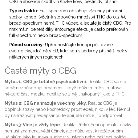
CBG a absence škodlivin (těžké kovy, pesticidy, plísně).
Typ extraktu:
Full-spectrum obsahuje všechny přírodní
složky konopí (včetně stopového množství THC do 0,3 %),
broad-spectrum nemá THC vůbec, a isolate je čistý CBG. Pro
maximální benefit díky entourage efektu je často preferován
full-spectrum nebo broad-spectrum.
Původ suroviny:
Upřednostňujte konopí pěstované
ekologicky, ideálně v EU, kde jsou standardy přísnější než v
některých jiných regionech.
Časté mýty o CBG
Mýtus 1: CBG je totálně psychoaktivní.
Realita: CBG sám o
sobě nezpůsobuje omámení. I když může mírně stimulovat
některé části mozku, necítíte se z něj „nakopaný“ jako z THC.
Mýtus 2: CBG nahrazuje všechny léky.
Realita: CBG je
doplněk stravy nebo kosmetický prostředek, nikoliv lék. Neměl
by nahrazovat předepsanou terapii, ale může ji podporovat.
Mýtus 3: Více je vždy lépe.
Realita: Překročení optimální dávky
nemusí znamenat větší účinek, ale může vést k nežádoucím
účinkům jako je únava, suchost v ústech nebo zažívací potíže.