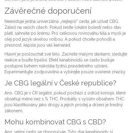
Závěrečné doporučení
Neexistuje jedna univerzálně „nejlepší“ cesta, jak užívat CBG.
Záleží na vašich cílech. Pokud řešíte lokální bolesti nebo stav
pleti, sáhněte po krému. Pro celkovou rovnováhu těla a mysli je
olej pod jazyk skvělou volbou. A pokud chcete pohodlí a
přesnost, kapsle jsou váš kamarád.
Hlavní je poslouchat své tělo. Začněte malými dávkami, sledujte
reakce a buďte trpěliví. Efekt kanabinoidů se často buduje
postupně během několika týdnů pravidelného užívání.
Experimentujte zodpovědně a vybírejte pouze ověřené značky.
Je CBG legální v České republice?
Ano, CBG je v ČR legální, pokud pochází z odrůd konopí, které
obsahují méně než 1 % THC. Produkty s vyšším obsahem THC
jsou klasifikovány jako drogy a jejich prodej a držení je trestný
zákonem.
Mohu kombinovat CBG s CBD?
Ano, velmi často se doporučuje. Tyto dva kanabinoidy si