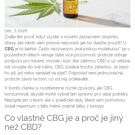
čec, 7 2026
Znáte ten pocit, když slyšíte o novém zázračném doplňku
stravy, ale nikdo vám přesně neporadí, jak ho vlastně použít? U
CBG
je to takhle. Často nazývaným „královskou molekulou“ se v
posledních letech věnuje stále více pozornosti, protože slibuje
podporu pro trávení, mozek i kůži. Ale zatímco CBD si už většina
lidí osvojila do své rutiny, CBG zůstává trochu záhadou. Je lepší
ho pít, jíst nebo nanášet na pleť? Odpověď není jednoznačná,
protože závisí na tom, co od něj očekáváte.
V tomto článku si rozebereme různé způsoby, jak CBG
konzumovat, abyste mohli vybrat ten správný pro vaše potřeby.
Nepůjde jen o teorii, ale o praktické rady, které vám pomohou
získat maximum z této méně známé látky z konopí.
Co vlastně CBG je a proč je jiný
než CBD?