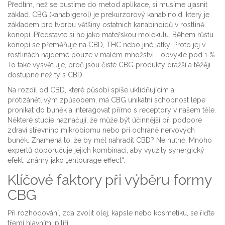
Předtím, než se pustíme do metod aplikace, si musíme ujasnit
základ.
CBG (kanabigerol)
je
prekurzorový kanabinoid, který je
základem pro tvorbu většiny ostatních kanabinoidů v rostlině
konopí
. Představte si ho jako mateřskou molekulu. Během růstu
konopí se přeměňuje na CBD, THC nebo jiné látky. Proto jej v
rostlinách najdeme pouze v malém množství - obvykle pod 1 %.
To také vysvětluje, proč jsou čisté CBG produkty dražší a těžěji
dostupné než ty s CBD.
Na rozdíl od CBD, které působí spíše uklidňujícím a
protizánětlivým způsobem, má CBG unikátní schopnost lépe
pronikat do buněk a interagovat přímo s receptory v našem těle.
Některé studie naznačují, že může být účinnější při podpore
zdraví střevního mikrobiomu nebo při ochraně nervových
buněk. Znamená to, že by měl nahradit CBD? Ne nutně. Mnoho
expertů doporučuje jejich kombinaci, aby využily synergický
efekt, známý jako „entourage effect“.
Klíčové faktory při výběru formy
CBG
Při rozhodování, zda zvolit olej, kapsle nebo kosmetiku, se řiďte
třemi hlavními pilíři: