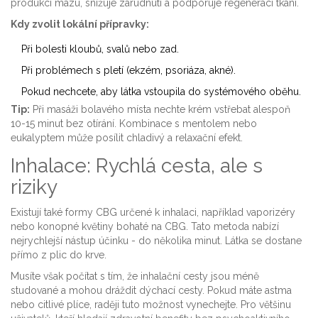
produkci mazu, snižuje zarudnutí a podporuje regeneraci tkání.
Kdy zvolit lokální přípravky:
Při bolesti kloubů, svalů nebo zad.
Při problémech s pletí (ekzém, psoriáza, akné).
Pokud nechcete, aby látka vstoupila do systémového oběhu.
Tip:
Při masáži bolavého místa nechte krém vstřebat alespoň
10-15 minut bez otírání. Kombinace s mentolem nebo
eukalyptem může posílit chladivý a relaxační efekt.
Inhalace: Rychlá cesta, ale s
riziky
Existují také formy CBG určené k inhalaci, například vaporizéry
nebo konopné květiny bohaté na CBG. Tato metoda nabízí
nejrychlejší nástup účinku - do několika minut. Látka se dostane
přímo z plic do krve.
Musíte však počítat s tím, že inhalační cesty jsou méně
studované a mohou dráždit dýchací cesty. Pokud máte astma
nebo citlivé plíce, raději tuto možnost vynechejte. Pro většinu