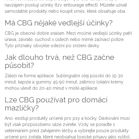
navzájem posilují účinky (tzv. entourage effect). Můžete užívat
samostatné produkty nebo koupit směs, která obsahuje oba.
Má CBG nějaké vedlejší účinky?
CBG je obecně dobře snášen. Mezi možné vedlejší účinky patří
únava, závratě, suchost v ústech nebo mírné zažívací potíže.
Tyto příznaky obvykle odezní po snížení dávky.
Jak dlouho trvá, než CBG začne
působit?
Záleží na formě aplikace. Sublingvální olej působí do 15-30
minut, kapsle a gummy 45-90 minut, zatímco lokální krémy
mohou ulevit do 20-40 minut v místě aplikace.
Lze CBG používat pro domácí
mazlíčky?
Ano, existují produkty určené pro psy a kočky. Dávkování musí
být však přizpůsobeno váze zvířete. Vždy se poraďte s
veterinářem před zahájením léčby a vybírejte pouze produkty
určené pro zvířata, které neobsahují toxické přísavy jako xylitol.