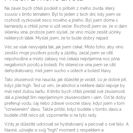
Na závěr bych chtěl podělit o příběh z mého života, který
souvisí s tímto tématem. Byl to jeden z těch dní, kdy jsem se
rozhodl vyzkoušet něco nového a jiného. Byl jsem doma s
kamarády a chtěli jsme si užít večer. Rozhodl jsem se, že si dám
sklenku vína, protože jsem slyšel, že víno může zesílit účinky
některých látek. Myslel jsem, že to bude dobrý nápad.
Věc se však nevyvíjela tak, jak jsem čekal. Místo toho, aby víno
zesílilo moje pozitivní pocity a zážitky, začal jsem se cítit
nepohodlně a místo zábavy mě čekala nepříjemná noc plná
negativních pocitů a bolesti. Po skleničce vína jsem se cítil
dehydratovaný, měl jsem sucho v ústech a bolest hlavy.
Tato zkušenost mě naučila, jak důležité je vědět, co je dobré pít,
když jste high. Teď už vím, že alkohol a některé další nápoje by
měl nést žlutou kartu. A tímto bych chtěl předat své zkušenosti
dál a předejít tím nepříjemným zkušenostem i vám. Od té doby
preferuji vodu, čaj nebo zdravé ovocné šťávy, když jsem v tom
"vznešeném" stavu. Takže příště, když budete v tomto stavu a
budete chtít něco pít, vzpomeňte si na tyto rady.
Vždy je důležité udržovat se hydratovaný a pečovat o své tělo. A
hlavně, užívejte si svůj "high" moment s respektem a