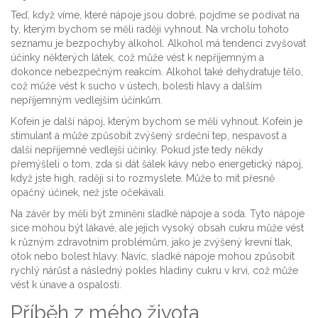
Teď, když víme, které nápoje jsou dobré, pojďme se podívat na
ty, kterým bychom se měli raději vyhnout. Na vrcholu tohoto
seznamu je bezpochyby alkohol. Alkohol má tendenci zvyšovat
účinky některých látek, což může vést k nepříjemným a
dokonce nebezpečným reakcím. Alkohol také dehydratuje tělo,
což může vést k sucho v ústech, bolesti hlavy a dalším
nepříjemným vedlejším účinkům.
Kofein je další nápoj, kterým bychom se měli vyhnout. Kofein je
stimulant a může způsobit zvýšený srdeční tep, nespavost a
další nepříjemné vedlejší účinky. Pokud jste tedy někdy
přemýšleli o tom, zda si dát šálek kávy nebo energetický nápoj,
když jste high, raději si to rozmyslete. Může to mít přesně
opačný účinek, než jste očekávali.
Na závěr by měli být zmíněni sladké nápoje a soda. Tyto nápoje
sice mohou být lákavé, ale jejich vysoký obsah cukru může vést
k různým zdravotním problémům, jako je zvýšený krevní tlak,
otok nebo bolest hlavy. Navíc, sladké nápoje mohou způsobit
rychlý nárůst a následný pokles hladiny cukru v krvi, což může
vést k únave a ospalosti.
Příběh z mého života