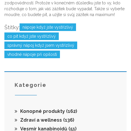
zodpovědností. Protože v konečném důsledku jste to vy, kdo
rozhoduje o tom, jak váš zážitek bude vypadat. Takže si vyberte
moudře, co budete pít, a užijte si svůj zážitek na maximum!
Štítky:
nápoje když jste vystřízlivý
co pít když jste vystřízlivý
správný nápoj když jsem vystřízlivý
vhodné nápoje při opilosti
Kategorie
Konopné produkty
(162)
Zdraví a wellness
(136)
Vesmír kanabinoidů
(51)