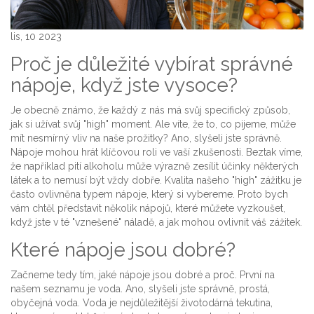
lis, 10 2023
Proč je důležité vybírat správné
nápoje, když jste vysoce?
Je obecně známo, že každý z nás má svůj specifický způsob,
jak si užívat svůj "high" moment. Ale víte, že to, co pijeme, může
mít nesmírný vliv na naše prožitky? Ano, slyšeli jste správně.
Nápoje mohou hrát klíčovou roli ve vaší zkušenosti. Beztak víme,
že například pití alkoholu může výrazně zesílit účinky některých
látek a to nemusí být vždy dobře. Kvalita našeho "high" zážitku je
často ovlivněna typem nápoje, který si vybereme. Proto bych
vám chtěl představit několik nápojů, které můžete vyzkoušet,
když jste v té "vznešené" náladě, a jak mohou ovlivnit váš zážitek.
Které nápoje jsou dobré?
Začneme tedy tím, jaké nápoje jsou dobré a proč. První na
našem seznamu je voda. Ano, slyšeli jste správně, prostá,
obyčejná voda. Voda je nejdůležitější životodárná tekutina,