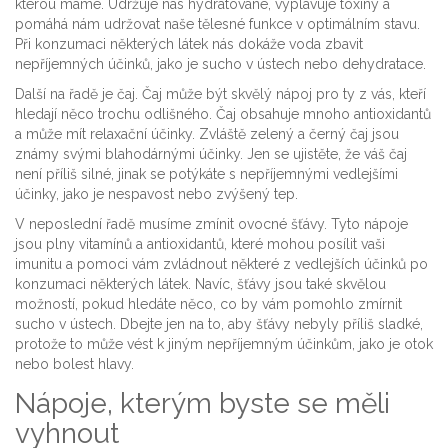
kterou máme. Udržuje nás hydratované, vyplavuje toxiny a
pomáhá nám udržovat naše tělesné funkce v optimálním stavu.
Při konzumaci některých látek nás dokáže voda zbavit
nepříjemných účinků, jako je sucho v ústech nebo dehydratace.
Další na řadě je čaj. Čaj může být skvělý nápoj pro ty z vás, kteří
hledají něco trochu odlišného. Čaj obsahuje mnoho antioxidantů
a může mít relaxační účinky. Zvláště zelený a černý čaj jsou
známy svými blahodárnými účinky. Jen se ujistěte, že váš čaj
není příliš silné, jinak se potýkáte s nepříjemnými vedlejšími
účinky, jako je nespavost nebo zvýšený tep.
V neposlední řadě musíme zmínit ovocné šťávy. Tyto nápoje
jsou plny vitamínů a antioxidantů, které mohou posílit vaši
imunitu a pomoci vám zvládnout některé z vedlejších účinků po
konzumaci některých látek. Navíc, šťávy jsou také skvělou
možností, pokud hledáte něco, co by vám pomohlo zmírnit
sucho v ústech. Dbejte jen na to, aby šťávy nebyly příliš sladké,
protože to může vést k jiným nepříjemným účinkům, jako je otok
nebo bolest hlavy.
Nápoje, kterým byste se měli
vyhnout