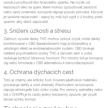
usnutí a prodloužit fázi hlubokého spánku. Na rozdíl od
klasických léků na spaní, které mohou způsobovat závislost
nebo ranní omámení, konopné nápoje působí přírodně. Klíčové
je správné načasování - nápoj by měl být vypit 1-2 hodiny před
spaním, aby stačil zapůsobit.
3. Snížení úzkosti a stresu
Zatímco vysoké dávky THC mohou úzkost zvýšit, nízké dávky
kombinované s CBD (kanabidiolem) mají protizánětlivý a
uklidňující efekt na endokanabinoidní systém. CBD blokuje
některé psychoaktivní účinky THC a zároveň sám o sobě
redukuje kortizol (stresový hormon). Pro mnoho lidí je konopný
čaj nebo limonáda s CBD alternativou k benzodiazepinům.
4. Ochrana dýchacích cest
Toto je zřejmý, ale kritický bod. Kouření jakéhokoli materiálu
produkuje dehty a oxid uhelnatý. Přechodem na konopné
nápoje eliminujete toto riziko zcela. Pro seniory, astmatiky nebo
lidi s CHOPN je to často jediný bezpečný způsob, jak využít
léčivé účinky konopí.