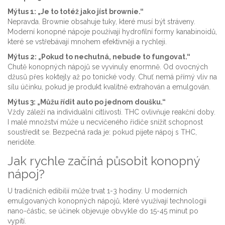
Mýtus 1: „Je to totéž jako jíst brownie.“
Nepravda. Brownie obsahuje tuky, které musí být stráveny.
Moderní konopné nápoje používají hydrofilní formy kanabinoidů,
které se vstřebávají mnohem efektivněji a rychleji.
Mýtus 2: „Pokud to nechutná, nebude to fungovat.“
Chutě konopných nápojů se vyvinuly enormně. Od ovocných
džusů přes koktejly až po tonické vody. Chuť nemá přímý vliv na
sílu účinku, pokud je produkt kvalitně extrahován a emulgován.
Mýtus 3: „Můžu řídit auto po jednom doušku.“
Vždy záleží na individuální citlivosti. THC ovlivňuje reakční doby.
I malé množství může u necvičeného řidiče snížit schopnost
soustředit se. Bezpečná rada je: pokud pijete nápoj s THC,
neriděte.
Jak rychle začíná působit konopný
nápoj?
U tradičních edibilií může trvat 1-3 hodiny. U moderních
emulgovaných konopných nápojů, které využívají technologii
nano-částic, se účinek objevuje obvykle do 15-45 minut po
vypití.