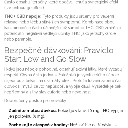
Často obsahují terpény, které dodávají chuť a synergický efekt
(tzv. entourage effect).
THC + CBD nápoje:
Tyto produkty jsou určeny pro večerní
relaxaci nebo léčbu silnějších symptomů. Kombinace obou
kanabinoidů je často účinnější než samotné THC. CBD zmírňuje
potenciální negativní vedlejší účinky THC, jako je tachykardie
nebo paranoie.
Bezpečné dávkování: Pravidlo
Start Low and Go Slow
I když jsou nápoje pohodlné, obsahují aktivní látky, které vyžadují
respekt. Chyba číslo jedna začátečníků je vypití celého nápoje
najednou a čekání na okamžitý efekt. Protože trávení zabere čas,
člověk si myslí, že „to nepůsobí“, a vypije další. Výsledek je pak
nepříjemný a silný stav euforie nebo nevolnosti.
Doporučený postup pro nováčky:
Začněte malou dávkou:
Pokud je v lahvi 10 mg THC, vypijte
jen polovinu (5 mg).
Pochekejte alespoň 2 hodiny:
Než zvážíte další dávku. U