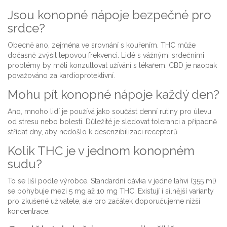
Jsou konopné nápoje bezpečné pro
srdce?
Obecně ano, zejména ve srovnání s kouřením. THC může
dočasně zvýšit tepovou frekvenci. Lidé s vážnými srdečními
problémy by měli konzultovat užívání s lékařem. CBD je naopak
považováno za kardioprotektivní.
Mohu pít konopné nápoje každý den?
Ano, mnoho lidí je používá jako součást denní rutiny pro úlevu
od stresu nebo bolesti. Důležité je sledovat toleranci a případně
střídat dny, aby nedošlo k desenzibilizaci receptorů.
Kolik THC je v jednom konopném
sudu?
To se liší podle výrobce. Standardní dávka v jedné lahvi (355 ml)
se pohybuje mezi 5 mg až 10 mg THC. Existují i silnější varianty
pro zkušené uživatele, ale pro začátek doporučujeme nižší
koncentrace.