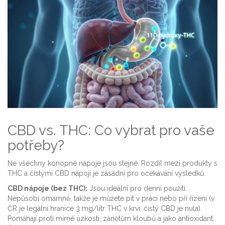
CBD vs. THC: Co vybrat pro vaše
potřeby?
Ne všechny konopné nápoje jsou stejné. Rozdíl mezi produkty s
THC a čistými CBD nápoji je zásadní pro očekávání výsledků.
CBD nápoje (bez THC):
Jsou ideální pro denní použití.
Nepůsobí omamně, takže je můžete pít v práci nebo při řízení (v
ČR je legální hranice 3 mg/litr THC v krvi, čistý CBD je nula).
Pomáhají proti mírné úzkosti, zánětům kloubů a jako antioxidant.