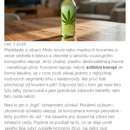
čec, 1 2026
Představte si situaci: Místo kouře nebo mastných brownies si
večer sednete k televizi a otevřete si lahvičku osvěžujícího
konopného nápoje. Je to chutné, snadno dávkovatelné a hlavně
- nezatěžuje plíce. Konopné nápoje, neboli
edibilní konopí
ve
formě tekutiny, se v roce 2026 stávají jedním z nejrychleji
rostoucích segmentů trhu s kanabinoidy. Ale proč lidé
přecházejí od kouření k pití? Odpověď leží v tom, jak naše tělo
tyto látky zpracovává a jaké specifické zdravotní benefity nám
tato cesta nabízí.
Není to jen o „high“ (omamném účinku). Moderní výzkum i
zkušenosti uživatelů ukazují, že konzumace konopí perorálně -
tedy požitím do úst - má zásadně jiný dopad na zdraví než
inhalační cesty. Pojďme se podívat na to, co se děje uvnitř
vašeho těla, když vypijete konopný džus, čaj nebo sud.