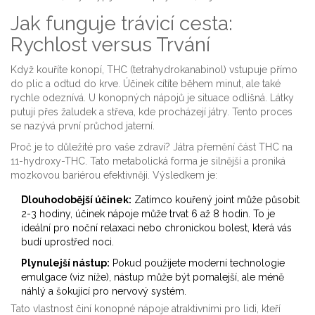
Jak funguje trávicí cesta:
Rychlost versus Trvání
Když kouříte konopí, THC (tetrahydrokanabinol) vstupuje přímo
do plic a odtud do krve. Účinek cítíte během minut, ale také
rychle odeznívá. U
konopných nápojů
je situace odlišná. Látky
putují přes žaludek a střeva, kde procházejí játry. Tento proces
se nazývá první průchod jaterní.
Proč je to důležité pro vaše zdraví? Játra přemění část THC na
11-hydroxy-THC. Tato metabolická forma je silnější a proniká
mozkovou bariérou efektivněji. Výsledkem je:
Dlouhodobější účinek:
Zatímco kouřený joint může působit
2-3 hodiny, účinek nápoje může trvat 6 až 8 hodin. To je
ideální pro noční relaxaci nebo chronickou bolest, která vás
budí uprostřed noci.
Plynulejší nástup:
Pokud použijete moderní technologie
emulgace (viz níže), nástup může být pomalejší, ale méně
náhlý a šokující pro nervový systém.
Tato vlastnost činí konopné nápoje atraktivními pro lidi, kteří