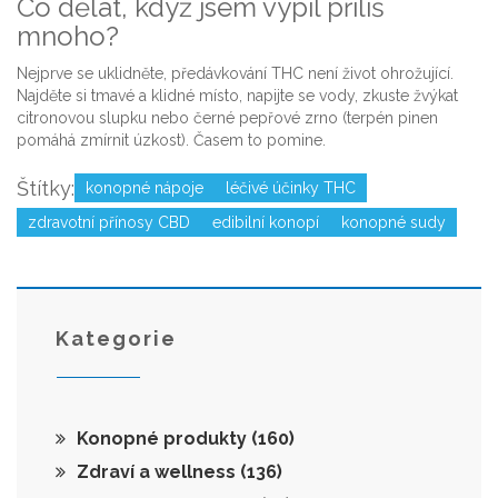
Co dělat, když jsem vypil příliš
mnoho?
Nejprve se uklidněte, předávkování THC není život ohrožující.
Najděte si tmavé a klidné místo, napijte se vody, zkuste žvýkat
citronovou slupku nebo černé pepřové zrno (terpén pinen
pomáhá zmírnit úzkost). Časem to pominе.
Štítky:
konopné nápoje
léčivé účinky THC
zdravotní přínosy CBD
edibilní konopí
konopné sudy
Kategorie
Konopné produkty
(160)
Zdraví a wellness
(136)