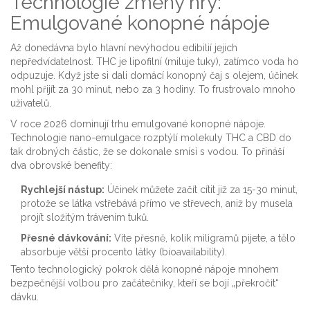
Technologie změny hry:
Emulgované konopné nápoje
Až donedávna bylo hlavní nevýhodou edibilií jejich
nepředvídatelnost. THC je lipofilní (miluje tuky), zatímco voda ho
odpuzuje. Když jste si dali domácí konopný čaj s olejem, účinek
mohl přijít za 30 minut, nebo za 3 hodiny. To frustrovalo mnoho
uživatelů.
V roce 2026 dominují trhu
emulgované konopné nápoje
.
Technologie nano-emulgace rozptýlí molekuly THC a CBD do
tak drobných částic, že se dokonale smísí s vodou. To přináší
dva obrovské benefity:
Rychlejší nástup:
Účinek můžete začít cítit již za 15-30 minut,
protože se látka vstřebává přímo ve střevech, aniž by musela
projít složitým trávením tuků.
Přesné dávkování:
Víte přesně, kolik miligramů pijete, a tělo
absorbuje větší procento látky (bioavailability).
Tento technologický pokrok dělá konopné nápoje mnohem
bezpečnější volbou pro začátečníky, kteří se bojí „překročit“
dávku.