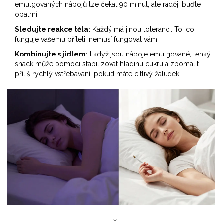
emulgovaných nápojů lze čekat 90 minut, ale raději buďte
opatrní.
Sledujte reakce těla:
Každý má jinou toleranci. To, co
funguje vašemu příteli, nemusí fungovat vám.
Kombinujte s jídlem:
I když jsou nápoje emulgované, lehký
snack může pomoci stabilizovat hladinu cukru a zpomalit
příliš rychlý vstřebávání, pokud máte citlivý žaludek.