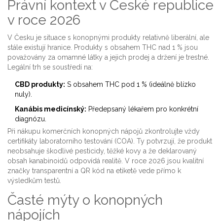
Právní kontext v České republice
v roce 2026
V Česku je situace s konopnými produkty relativně liberální, ale
stále existují hranice. Produkty s obsahem THC nad 1 % jsou
považovány za omamné látky a jejich prodej a držení je trestné.
Legální trh se soustředí na:
CBD produkty:
S obsahem THC pod 1 % (ideálně blízko
nuly).
Kanábis medicínský:
Předepsaný lékařem pro konkrétní
diagnózu.
Při nákupu komerčních konopných nápojů zkontrolujte vždy
certifikáty laboratorního testování (COA). Ty potvrzují, že produkt
neobsahuje škodlivé pesticidy, těžké kovy a že deklarovaný
obsah kanabinoidů odpovídá realitě. V roce 2026 jsou kvalitní
značky transparentní a QR kód na etiketě vede přímo k
výsledkům testů.
Časté mýty o konopných
nápojích