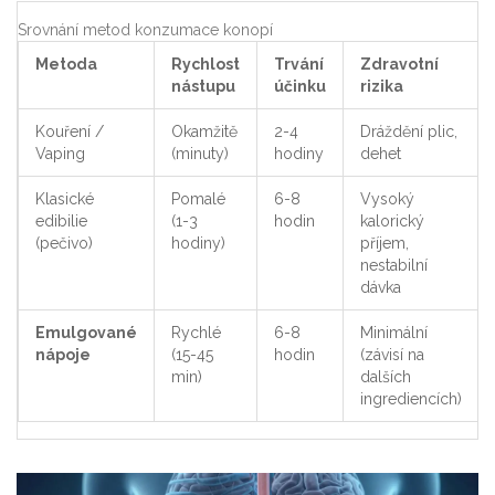
Srovnání metod konzumace konopí
Metoda
Rychlost
Trvání
Zdravotní
nástupu
účinku
rizika
Kouření /
Okamžitě
2-4
Dráždění plic,
Vaping
(minuty)
hodiny
dehet
Klasické
Pomalé
6-8
Vysoký
edibilie
(1-3
hodin
kalorický
(pečivo)
hodiny)
příjem,
nestabilní
dávka
Emulgované
Rychlé
6-8
Minimální
nápoje
(15-45
hodin
(závisí na
min)
dalších
ingrediencích)