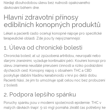
hledají dlouhodobou úlevu bez nutnosti opakovaného
dávkování během dne.
Hlavní zdravotní přínosy
edibilních konopných produktů
Lékaři a pacienti často oceňují konopné nápoje pro specifické
terapeutické oblasti. Zde jsou ty nejvýznamnější:
1. Úleva od chronické bolesti
Chronická bolest, ať už způsobená artritidou, neuropatií nebo
starými zraněními, vyžaduje kontinuální péči. Kouření konopí pro
úlevu znamená neustálé přerušení činností a riziko podráždění
dýchacích cest. Konopný nápoj s obsahem THC a CBD
poskytuje stabilní hladinu kanabinoidů v krvi po delší dobu.
Pacienti hlásí, že jim to umožňuje spát celou noc bez probuzení
z bolesti.
2. Podpora lepšího spánku
Poruchy spánku jsou v moderní společnosti epidemie. THC v
malých dávkách (např. 5-10 mg) pomáhá zkrátit čas potřebný ke