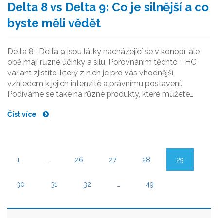
Delta 8 vs Delta 9: Co je silnější a co
byste měli vědět
Delta 8 i Delta 9 jsou látky nacházející se v konopí, ale
obě mají různé účinky a sílu. Porovnáním těchto THC
variant zjistíte, který z nich je pro vás vhodnější,
vzhledem k jejich intenzitě a právnímu postavení.
Podíváme se také na různé produkty, které můžete
využít.
Číst více
1
…
26
27
28
29
30
31
32
…
49