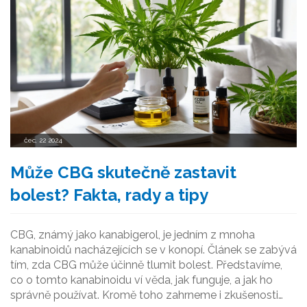
čec, 22 2024
Může CBG skutečně zastavit
bolest? Fakta, rady a tipy
CBG, známý jako kanabigerol, je jedním z mnoha
kanabinoidů nacházejících se v konopí. Článek se zabývá
tím, zda CBG může účinně tlumit bolest. Představíme,
co o tomto kanabinoidu ví věda, jak funguje, a jak ho
správně používat. Kromě toho zahrneme i zkušenosti