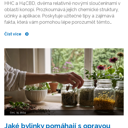
HHC a H4CBD, dvěma relativně novými sloučeninami v
oblasti konopí. Prozkoumává jejich chemické struktury,
účinky a aplikace. Poskytuje užitečné tipy a zajímavá
fakta, která vám pomohou lépe porozumět těmto
látkám a jejich potenciálním přínosům a rizikům.
Číst více
čec, 15 2024
Jaké bylinky pomáhají s opravou