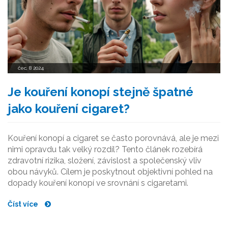
čec, 8 2024
Je kouření konopí stejně špatné
jako kouření cigaret?
Kouření konopí a cigaret se často porovnává, ale je mezi
nimi opravdu tak velký rozdíl? Tento článek rozebírá
zdravotní rizika, složení, závislost a společenský vliv
obou návyků. Cílem je poskytnout objektivní pohled na
dopady kouření konopí ve srovnání s cigaretami.
Číst více