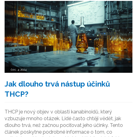
čec, 4 2024
Jak dlouho trvá nástup účinků
THCP?
THCP je nový objev v oblasti kanabinoidů, který
vzbuzuje mnoho otázek. Lidé často chtějí vědět, jak
dlouho trvá, než začnou pociťovat jeho účinky. Tento
článek poskytne podrobné informace o tom, co