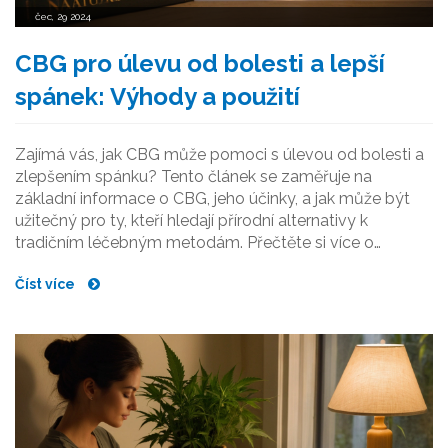
čec, 29 2024
CBG pro úlevu od bolesti a lepší
spánek: Výhody a použití
Zajímá vás, jak CBG může pomoci s úlevou od bolesti a
zlepšením spánku? Tento článek se zaměřuje na
základní informace o CBG, jeho účinky, a jak může být
užitečný pro ty, kteří hledají přírodní alternativy k
tradičním léčebným metodám. Přečtěte si více o
výzkumech a praktických radách pro použití CBG v
Číst více
každodenním životě.