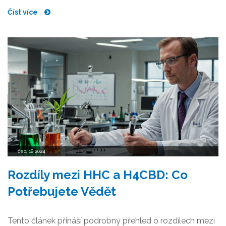
uživatelů a rady odborníků.
Číst více
čec, 18 2024
Rozdíly mezi HHC a H4CBD: Co
Potřebujete Vědět
Tento článek přináší podrobný přehled o rozdílech mezi