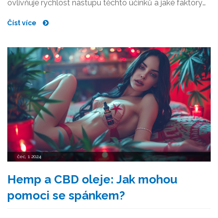
ovlivňuje rychlost nástupu těchto účinků a jaké faktory
mohou hrát roli. Pochopení těchto faktorů může pomoci
Číst více
uživatelům správně použít THCP.
čec, 1 2024
Hemp a CBD oleje: Jak mohou
pomoci se spánkem?