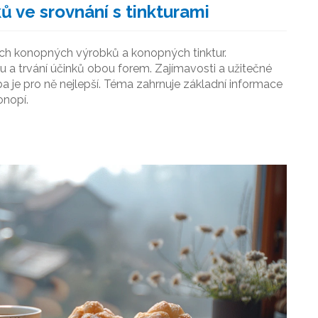
ů ve srovnání s tinkturami
lých konopných výrobků a konopných tinktur.
u a trvání účinků obou forem. Zajímavosti a užitečné
je pro ně nejlepší. Téma zahrnuje základní informace
onopí.