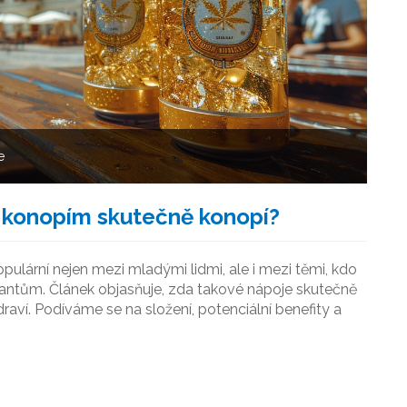
e
 konopím skutečně konopí?
opulární nejen mezi mladými lidmi, ale i mezi těmi, kdo
mulantům. Článek objasňuje, zda takové nápoje skutečně
draví. Podíváme se na složení, potenciální benefity a