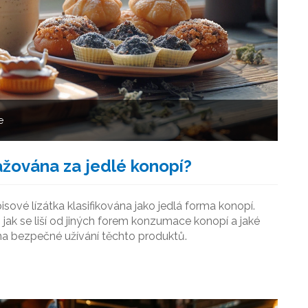
e
ažována za jedlé konopí?
sové lízátka klasifikována jako jedlá forma konopí.
 jak se liší od jiných forem konzumace konopí a jaké
 na bezpečné užívání těchto produktů.