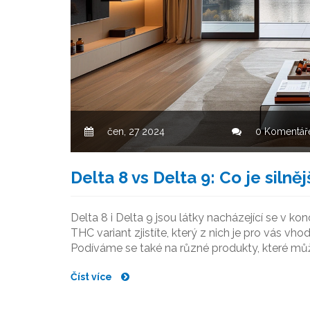
čen, 27 2024
0 Komentář
Delta 8 vs Delta 9: Co je silně
Delta 8 i Delta 9 jsou látky nacházející se v ko
THC variant zjistíte, který z nich je pro vás vho
Podíváme se také na různé produkty, které můž
Číst více