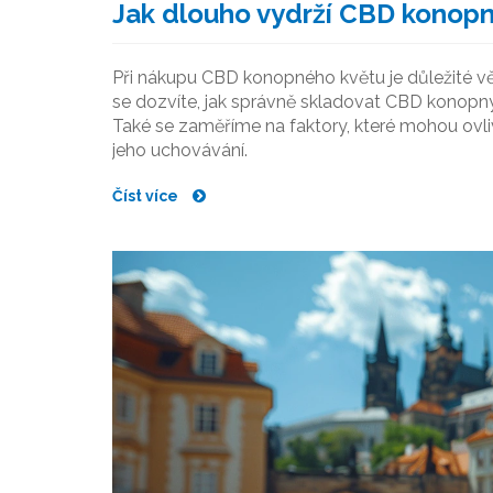
Jak dlouho vydrží CBD konopn
Při nákupu CBD konopného květu je důležité vědě
se dozvíte, jak správně skladovat CBD konopný k
Také se zaměříme na faktory, které mohou ovlivn
jeho uchovávání.
Číst více