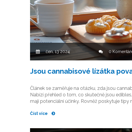
čen, 13 2024
0 Komentář
Jsou cannabisové lízátka pov
Článek se zaměřuje na otázku, zda jsou cannabi
Nabízí přehled o tom, co skutečně jsou edibles,
mají potenciální účinky. Rovněž poskytuje tipy
Číst více