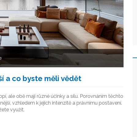
e
jší a co byste měli vědět
nopí, ale obě mají různé účinky a sílu. Porovnáním těchto
dnější, vzhledem k jejich intenzitě a právnímu postavení.
ete využít.