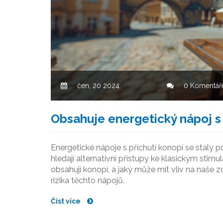
čen, 20 2024
0 Komentář
Obsahuje energetický nápoj s
Energetické nápoje s příchutí konopí se staly p
hledají alternativní přístupy ke klasickým sti
obsahují konopí, a jaký může mít vliv na naše z
rizika těchto nápojů.
Číst více