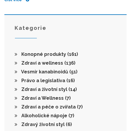
odpočinout. Budeme se bavit o tom, jak se účinky
mohou změnit s časem a jak na to může vliv mít
skladování. Tak pojďme na to, toto téma je opravdu
fascinující!
Kategorie
Konopné produkty
(161)
Zdraví a wellness
(136)
Vesmír kanabinoidů
(51)
Právo a legislativa
(16)
Zdraví a životní styl
(14)
Zdraví a Wellness
(7)
Zdraví a péče o zvířata
(7)
Alkoholické nápoje
(7)
Zdravý životní styl
(6)