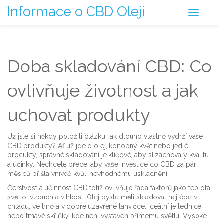
Informace o CBD Oleji
Doba skladování CBD: Co
ovlivňuje životnost a jak
uchovat produkty
Už jste si někdy položili otázku, jak dlouho vlastně vydrží vaše
CBD produkty? Ať už jde o olej, konopný květ nebo jedlé
produkty, správné skladování je klíčové, aby si zachovaly kvalitu
a účinky. Nechcete přece, aby vaše investice do CBD za pár
měsíců přišla vniveč kvůli nevhodnému uskladnění.
Čerstvost a účinnost CBD totiž ovlivňuje řada faktorů jako teplota,
světlo, vzduch a vlhkost. Olej byste měli skladovat nejlépe v
chladu, ve tmě a v dobře uzavřené lahvičce. Ideální je lednice
nebo tmavé skříňky, kde není vystaven přímému světlu. Vysoké