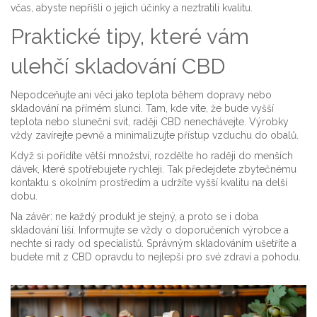
včas, abyste nepřišli o jejich účinky a neztratili kvalitu.
Praktické tipy, které vám
ulehčí skladování CBD
Nepodceňujte ani věci jako teplota během dopravy nebo
skladování na přímém slunci. Tam, kde víte, že bude vyšší
teplota nebo sluneční svit, raději CBD nenechávejte. Výrobky
vždy zavírejte pevně a minimalizujte přístup vzduchu do obalů.
Když si pořídíte větší množství, rozdělte ho raději do menších
dávek, které spotřebujete rychleji. Tak předejdete zbytečnému
kontaktu s okolním prostředím a udržíte vyšší kvalitu na delší
dobu.
Na závěr: ne každý produkt je stejný, a proto se i doba
skladování liší. Informujte se vždy o doporučeních výrobce a
nechte si rady od specialistů. Správným skladováním ušetříte a
budete mít z CBD opravdu to nejlepší pro své zdraví a pohodu.