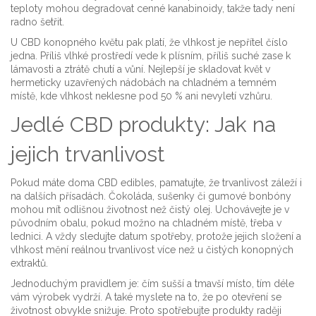
teploty mohou degradovat cenné kanabinoidy, takže tady není
radno šetřit.
U CBD konopného květu pak platí, že vlhkost je nepřítel číslo
jedna. Příliš vlhké prostředí vede k plísním, příliš suché zase k
lámavosti a ztrátě chutí a vůní. Nejlepší je skladovat květ v
hermeticky uzavřených nádobách na chladném a temném
místě, kde vlhkost neklesne pod 50 % ani nevyletí vzhůru.
Jedlé CBD produkty: Jak na
jejich trvanlivost
Pokud máte doma CBD edibles, pamatujte, že trvanlivost záleží i
na dalších přísadách. Čokoláda, sušenky či gumové bonbóny
mohou mít odlišnou životnost než čistý olej. Uchovávejte je v
původním obalu, pokud možno na chladném místě, třeba v
lednici. A vždy sledujte datum spotřeby, protože jejich složení a
vlhkost mění reálnou trvanlivost více než u čistých konopných
extraktů.
Jednoduchým pravidlem je: čím sušší a tmavší místo, tím déle
vám výrobek vydrží. A také myslete na to, že po otevření se
životnost obvykle snižuje. Proto spotřebujte produkty raději