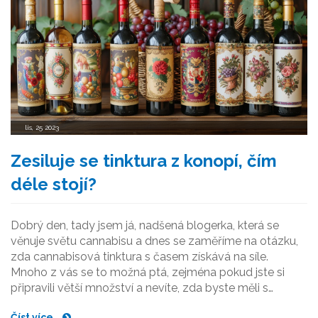
lis, 25 2023
Zesiluje se tinktura z konopí, čím
déle stojí?
Dobrý den, tady jsem já, nadšená blogerka, která se
věnuje světu cannabisu a dnes se zaměříme na otázku,
zda cannabisová tinktura s časem získává na síle.
Mnoho z vás se to možná ptá, zejména pokud jste si
připravili větší množství a nevíte, zda byste měli s
konzumací spíše spěchat nebo počkat a nechat tinkturu
Číst více