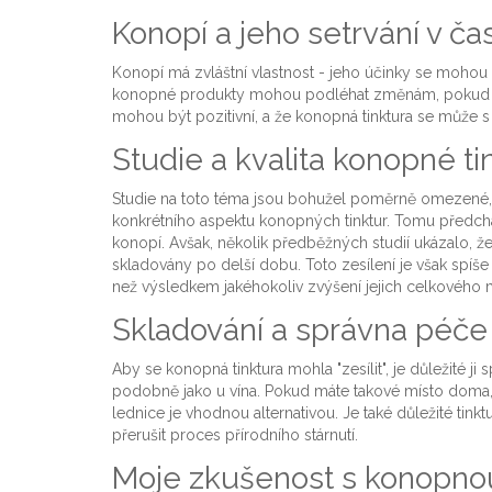
Konopí a jeho setrvání v ča
Konopí má zvláštní vlastnost - jeho účinky se mohou m
konopné produkty mohou podléhat změnám, pokud jso
mohou být pozitivní, a že konopná tinktura se může s č
Studie a kvalita konopné ti
Studie na toto téma jsou bohužel poměrně omezené
konkrétního aspektu konopných tinktur. Tomu předchá
konopí. Avšak, několik předběžných studií ukázalo, ž
skladovány po delší dobu. Toto zesílení je však spíš
než výsledkem jakéhokoliv zvýšení jejich celkového 
Skladování a správna péče
Aby se konopná tinktura mohla "zesílit", je důležité ji
podobně jako u vína. Pokud máte takové místo doma, m
lednice je vhodnou alternativou. Je také důležité tink
přerušit proces přírodního stárnutí.
Moje zkušenost s konopnou