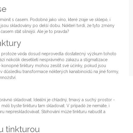
se
ěnit s časem. Podobně jako víno, které zraje ve sklepě, i
u skladovány po delší dobu. Někteří tvrdí, že tyto změny
asem stát silnější. Ale je to pravda?
nktury
, protože věda dosud neprovedla dostatečný výzkum tohoto
zí několik desetiletí nesprávného zákazu a stigmatizace
e konopné tinktury mohou zesílit své účinky, pokud jsou
e v důsledku transformace některých kanabinoidů na jiné formy,
množství.
 správně skladovat. Ideální je chladný, tmavý a suchý prostor -
ěli byste tinkturu tam skladovat. V případě že nemáte, i
turu nepřeskladovávat. Stěhování může tinkturu nabudit a
 tinkturou