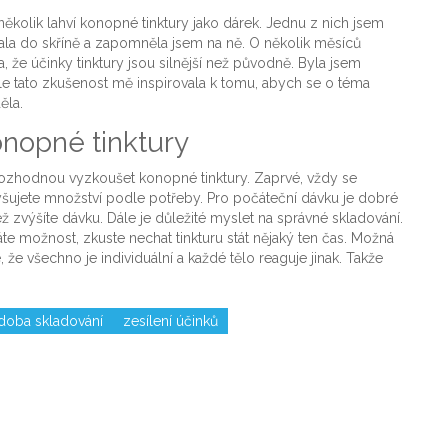
ěkolik lahví konopné tinktury jako dárek. Jednu z nich jsem
dala do skříně a zapomněla jsem na ně. O několik měsíců
a, že účinky tinktury jsou silnější než původně. Byla jsem
e tato zkušenost mě inspirovala k tomu, abych se o téma
ěla.
konopné tinktury
e rozhodnou vyzkoušet konopné tinktury. Zaprvé, vždy se
yšujete množství podle potřeby. Pro počáteční dávku je dobré
 zvýšíte dávku. Dále je důležité myslet na správné skladování.
te možnost, zkuste nechat tinkturu stát nějaký ten čas. Možná
te, že všechno je individuální a každé tělo reaguje jinak. Takže
doba skladování
zesílení účinků