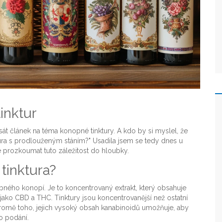
inktur
psát článek na téma konopné tinktury. A kdo by si myslel, že
tura s prodlouženým stáním?" Usadila jsem se tedy dnes u
e prozkoumat tuto záležitost do hloubky.
 tinktura?
čebného konopí. Je to koncentrovaný extrakt, který obsahuje
ko CBD a THC. Tinktury jsou koncentrovanější než ostatní
 Kromě toho, jejich vysoký obsah kanabinoidů umožňuje, aby
o podání.