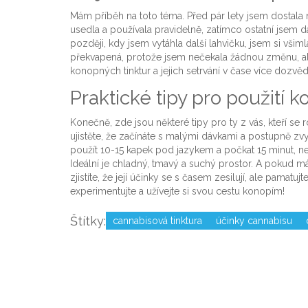
Mám příběh na toto téma. Před pár lety jsem dostala n
usedla a používala pravidelně, zatímco ostatní jsem 
později, kdy jsem vytáhla další lahvičku, jsem si všiml
překvapená, protože jsem nečekala žádnou změnu, al
konopných tinktur a jejich setrvání v čase více dozvěd
Praktické tipy pro použití 
Konečně, zde jsou některé tipy pro ty z vás, kteří s
ujistěte, že začínáte s malými dávkami a postupně zv
použít 10-15 kapek pod jazykem a počkat 15 minut, než
Ideální je chladný, tmavý a suchý prostor. A pokud má
zjistíte, že její účinky se s časem zesilují, ale pamatuj
experimentujte a užívejte si svou cestu konopím!
Štítky:
cannabisová tinktura
účinky cannabisu