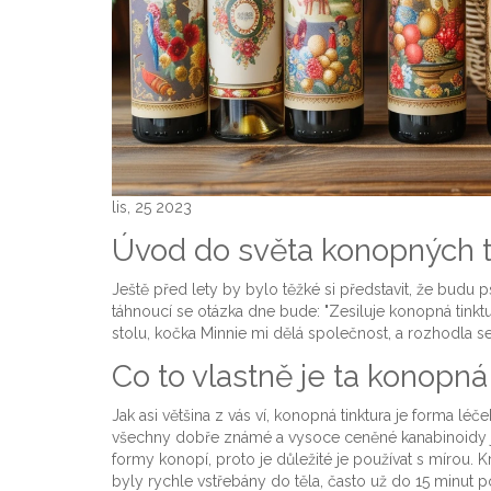
lis, 25 2023
Úvod do světa konopných t
Ještě před lety by bylo těžké si představit, že budu 
táhnoucí se otázka dne bude: "Zesiluje konopná tink
stolu, kočka Minnie mi dělá společnost, a rozhodla s
Co to vlastně je ta konopná
Jak asi většina z vás ví, konopná tinktura je forma lé
všechny dobře známé a vysoce ceněné kanabinoidy ja
formy konopí, proto je důležité je používat s mírou.
byly rychle vstřebány do těla, často už do 15 minut p