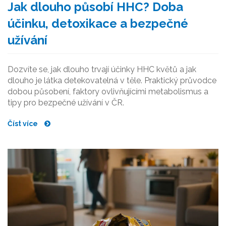
Jak dlouho působí HHC? Doba
účinku, detoxikace a bezpečné
užívání
Dozvíte se, jak dlouho trvají účinky HHC květů a jak
dlouho je látka detekovatelná v těle. Praktický průvodce
dobou působení, faktory ovlivňujícími metabolismus a
tipy pro bezpečné užívání v ČR.
Číst více