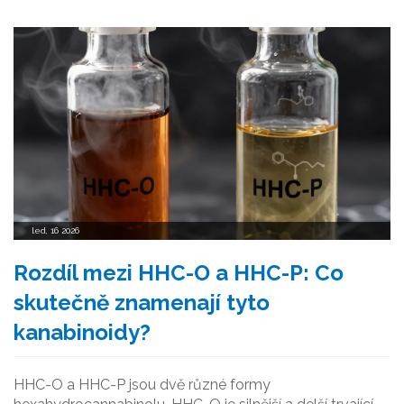
led, 16 2026
Rozdíl mezi HHC-O a HHC-P: Co
skutečně znamenají tyto
kanabinoidy?
HHC-O a HHC-P jsou dvě různé formy