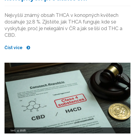
Nejvyšší známý obsah THCA v konopných květech
dosahuje 32,8 %. Zjistěte, jak THCA funguje, kde se
vyskytuje, proč je nelegální v ČR a jak se liší od THC a
CBD.
Číst více
led, 4 2026