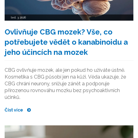
led, 3 2026
Ovlivňuje CBG mozek? Vše, co
potřebujete vědět o kanabinoidu a
jeho účincích na mozek
CBG ovlivňuje mozek, ale jen pokud ho užíváte ústně.
Kosmetika s CBG působí jen na kůži. Věda ukazuje, že
CBG chrání neurony, snižuje zánět a podporuje
přirozenou rovnováhu mozku bez psychoaktivních
účinků.
Číst více