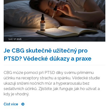
led, 17 2026
Je CBG skutečně užitečný pro
PTSD? Vědecké důkazy a praxe
CBG může pomoci při PTSD díky svému přímému
účinku na receptory strachu a spánku. Vědecké studie
ukazují snížení nočních můr a hyperarousalu bez
sedativních účinků. Zjistěte, jak funguje, jak ho užívat a
kdy je vhodný.
Číst více