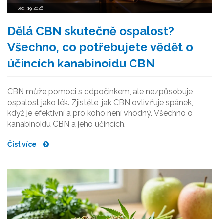
led, 19 2026
Dělá CBN skutečně ospalost?
Všechno, co potřebujete vědět o
účincích kanabinoidu CBN
CBN může pomoci s odpočinkem, ale nezpůsobuje
ospalost jako lék. Zjistěte, jak CBN ovlivňuje spánek,
když je efektivní a pro koho není vhodný. Všechno o
kanabinoidu CBN a jeho účincích.
Číst více