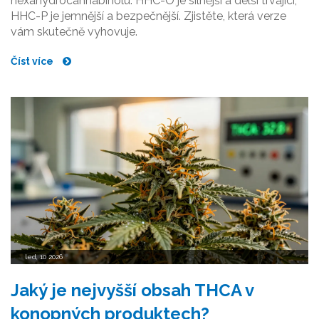
hexahydrocannabinolu. HHC-O je silnější a delší trvající,
HHC-P je jemnější a bezpečnější. Zjistěte, která verze
vám skutečně vyhovuje.
Číst více
led, 10 2026
Jaký je nejvyšší obsah THCA v
konopných produktech?