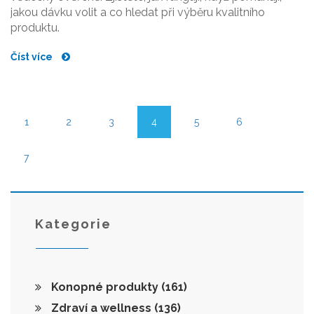
jakou dávku volit a co hledat při výběru kvalitního
produktu.
Číst více
1
2
3
4
5
6
7
Kategorie
Konopné produkty
(161)
Zdraví a wellness
(136)