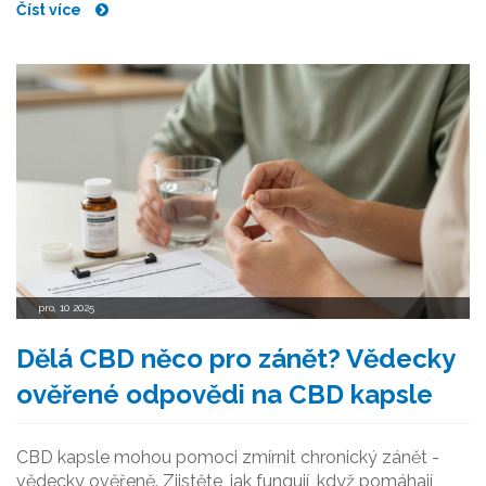
Číst více
pro, 10 2025
Dělá CBD něco pro zánět? Vědecky
ověřené odpovědi na CBD kapsle
CBD kapsle mohou pomoci zmírnit chronický zánět -
vědecky ověřeně. Zjistěte, jak fungují, když pomáhají,