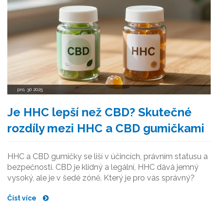
pro, 30 2025
Je HHC lepší než CBD? Skutečné
rozdíly mezi HHC a CBD gumičkami
HHC a CBD gumičky se liší v účincích, právním statusu a
bezpečnosti. CBD je klidný a legální, HHC dává jemný
vysoký, ale je v šedé zóně. Který je pro vás správný?
Číst více