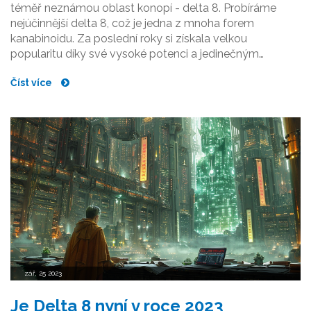
téměř neznámou oblast konopí - delta 8. Probíráme
nejúčinnější delta 8, což je jedna z mnoha forem
kanabinoidu. Za poslední roky si získala velkou
popularitu díky své vysoké potenci a jedinečným
účinkům na tělo a mysl. Ať už jste nováčkem nebo
Číst více
zkušeným uživatelem, tato příručka vás provede tím, co
potřebujete vědět o tomto fascinujícím kanabinoidu.
zář, 25 2023
Je Delta 8 nyní v roce 2023