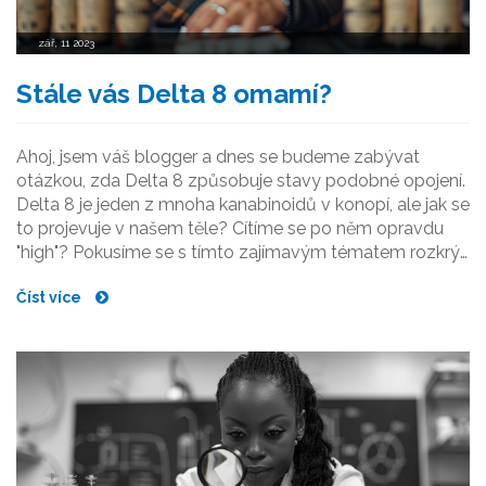
zář, 11 2023
Stále vás Delta 8 omamí?
Ahoj, jsem váš blogger a dnes se budeme zabývat
otázkou, zda Delta 8 způsobuje stavy podobné opojení.
Delta 8 je jeden z mnoha kanabinoidů v konopí, ale jak se
to projevuje v našem těle? Cítíme se po něm opravdu
"high"? Pokusíme se s tímto zajímavým tématem rozkrýt
veškerá tajemství a poskytnout vám nejjasnější
Číst více
odpovědi. Přidejte se ke mně v této cestě do světa
Delta 8 kanabinoidů.