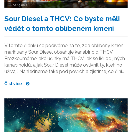
úno, 15 2024
Sour Diesel a THCV: Co byste měli
vědět o tomto oblíbeném kmeni
V tomto článku se podíváme na to, zda oblíbený kmen
marihuany Sour Diesel obsahuje kanabinoid THCV.
Prozkoumáme jaké účinky má THCV, jak se liší od jiných
kanabinoidů, a jak Sour Diesel může ovlivnit ty, kteří ho
užívají. Nahlédneme také pod povrch a zjistíme, co činí
Sour Diesel tak unikátním a jak tento kmen může hrát roli
Číst více
v léčbě některých zdravotních stavů.