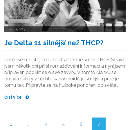
srp, 19 2023
Je Delta 11 silnější než THCP?
Chtěl jsem zjistit, zda je Delta 11 silnější než THCP. Strávil
jsem několik dní při shromažďování informací a nyní jsem
připraven podělit se o své závěry. V tomto článku se
dozvíte, který z těchto kanabinoidů je silnější a proč je
tomu tak. Připravte se na hluboké ponoření do světa
kanabinoidů a jejich vlastností. Doufám, že vám moje
Číst více
bádání přinese užitečné poznatky.
1
…
4
5
6
7