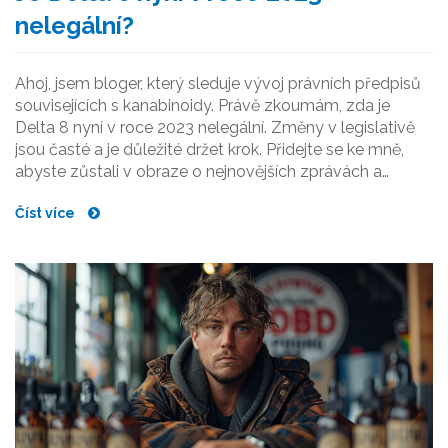
nelegální?
Ahoj, jsem bloger, který sleduje vývoj právních předpisů
souvisejících s kanabinoidy. Právě zkoumám, zda je
Delta 8 nyní v roce 2023 nelegální. Změny v legislativě
jsou časté a je důležité držet krok. Přidejte se ke mně,
abyste zůstali v obraze o nejnovějších zprávách a
pochopili, jak tato změna ovlivňuje konopný průmysl.
Číst více
Budu se těšit na vaši společnost.