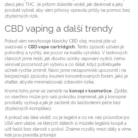
stavů jako THC. Je přitom důležité vědět, jak dávkovat a jaký
produkt vybrat, aby vám přínosy opravdu přišly na pomoc bez
zbytečných rizik.
CBD vaping a další trendy
Pokud vám nevyhovuje klasický CBD olej, možná jste už
uvažovali o
CBD vape cartridgích
. Tento způsob užívání je
pohodlný a rychlý, ale pozor na kvalitu výrobků. V lednových
článcích jsme řešili, jak dlouho účinky vapování vydrží, čemu
věnovat pozornost při výběru a co dělat, když potřebujete
účinek rychle zmírnit. Navíc jsme nezapomněli upozornit i na
bezpečnější způsoby kouření koncentrovaných forem, jako je
shatter, abyste minimalizovali zdravotní rizika.
Kromě toho jsme se zaměřili na
konopí v kosmetice
. Zjistíte,
co všechno může pro vaši pokožku znamenat, jak ji konopné
produkty vyživují a jak je začlenit do každodenní péče bez
zbytečných komplikací.
A pokud vás láká vědět, co je legální a co ne, náš průvodce po
USA vám ukáže, ve kterých státech si můžete legálně koupit a
užít hašiš bez starostí s policií. Známe rozdíly mezi státy a víme,
kde jsou pravidla přísnější.