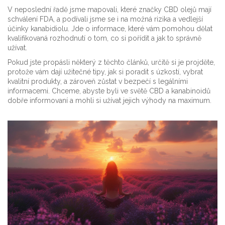
V neposlední řadě jsme mapovali, které značky CBD olejů mají
schválení FDA, a podívali jsme se i na možná rizika a vedlejší
účinky kanabidiolu. Jde o informace, které vám pomohou dělat
kvalifikovaná rozhodnutí o tom, co si pořídit a jak to správně
užívat.
Pokud jste propásli některý z těchto článků, určitě si je projděte,
protože vám dají užitečné tipy, jak si poradit s úzkostí, vybrat
kvalitní produkty, a zároveň zůstat v bezpečí s legálními
informacemi. Chceme, abyste byli ve světě CBD a kanabinoidů
dobře informovaní a mohli si užívat jejich výhody na maximum.