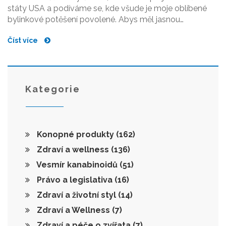
státy USA a podíváme se, kde všude je moje oblíbené
bylinkové potěšení povolené. Abys měl jasnou
představu, rozdíly mezi státy jsou někdy jako den a noc,
Číst více
takže si dej pozor, ať neskončíš na špatné straně zákona.
Pustíme se do toho společně a objevíme, kam si můžeš
bez obav vyrazit za touto zelenou relaxací. Tak se
připoutej a pojďme společně zmapovat, kde si můžeš
legálně dopřát a kde ještě raději počkat.
Kategorie
Konopné produkty
(162)
Zdraví a wellness
(136)
Vesmír kanabinoidů
(51)
Právo a legislativa
(16)
Zdraví a životní styl
(14)
Zdraví a Wellness
(7)
Zdraví a péče o zvířata
(7)