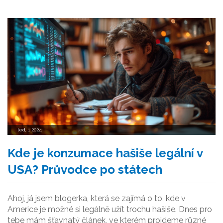
význam pro nás spotřebitele. Našel jsem důležité
informace, jak FDA hodnotí bezpečnost a účinnost
těchto produktů, a věřím, že tyto informace vám
pomohou udělat lépe informovaná rozhodnutí o nákupu
CBD olejů.
led, 1 2024
Kde je konzumace hašiše legální v
USA? Průvodce po státech
Ahoj, já jsem blogerka, která se zajímá o to, kde v
Americe je možné si legálně užít trochu hašiše. Dnes pro
tebe mám šťavnatý článek, ve kterém projdeme různé