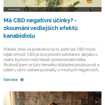
led, 8 2024
Má CBD negativní účinky? -
zkoumání vedlejších efektů
kanabidiolu
Přátelé, dnes se podíváme na to, jestli nás CBD může
nějak ohrozit. CBD je sice přírodní substance, ale jako u
všeho bychom měli hledat i potencionální rizika.
Rozhodl jsem se tuto tématiku důkladně prozkoumat a
sdílet s vámi veškeré poznatky o možných negativních
účincích CBD. Společně prozkoumáme všechny
Číst více
dostupné studie a zkušenosti uživatelů, abychom se
mohli informovaně rozhodnout o používání CBD ve
svém životě.