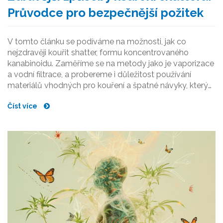
Průvodce pro bezpečnější požitek
V tomto článku se podíváme na možnosti, jak co
nejzdravěji kouřit shatter, formu koncentrovaného
kanabinoidu. Zaměříme se na metody jako je vaporizace
a vodní filtrace, a probereme i důležitost používání
materiálů vhodných pro kouření a špatné návyky, kterým
byste se měli vyhnout. Zároveň se dozvíte několik
Číst více
praktických tipů a triků, jak si tento zážitek užít bez
zbytečných zdravotních rizik.