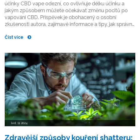
účinky CBD vape odezní, co ovlivňuje délku účinku a
jakým způsobem můžete očekávat změnu pocitů po
vapování CBD. Příspěvek je obohacený o osobní
zkušenosti autora, zajímavé informace a tipy, jak správně
užívat CBD výparníky a co dělat, když potřebujete
Číst více
účinky rychle zmírnit.
led, 11 2024
Zdravější způsoby kouření shatteru: