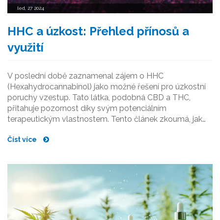
led, 27 2024
HHC a úzkost: Přehled přínosů a
využití
V poslední době zaznamenal zájem o HHC
(Hexahydrocannabinol) jako možné řešení pro úzkostní
poruchy vzestup. Tato látka, podobná CBD a THC,
přitahuje pozornost díky svým potenciálním
terapeutickým vlastnostem. Tento článek zkoumá, jak
HHC může pomáhat s úzkostí, na čemž je založen jeho
Číst více
mechanismus účinku, a poskytuje přehled dostupných
výzkumů. Také se podíváme na bezpečnostní otázky a
jak HHC konzumovat pro maximální přínosy.