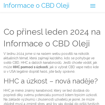
Informace o CBD Oleji
Co přinesl leden 2024 na
Informace o CBD Oleji
V lednu 2024 jsme si na našem webu posvítili na několik
aktuálních témat, která zajímají každého, kdo se pohybuje ve
světě CBD, HHC a dalších kanabinoidů. Jestli chcete vědět, jak
může
HHC pomoci s úzkostí
, jak si vybrat CBD vape nebo kde
si v USA legálně dopřát hašiš, jste tady správně.
HHC a úzkost – nová naděje?
HHC je méně známý kanabinoid, který se teď dostává do
popředí díky svému potenciálu pomoct lidem trpícím úzkostí.
Na základě výzkumů i zkušeností uživatelů je jasné, že může
zklidnit mysl a zmírnit stres, aniž by vás dostal do příliš tvrdých