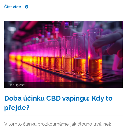
aspects of CBD carts, from their supposed benefits to
Číst více
potential concerns, and guidance on how to choose the
best product.
led, 15 2024
Doba účinku CBD vapingu: Kdy to
přejde?
V tomto článku prozkoumáme, jak dlouho trvá, než