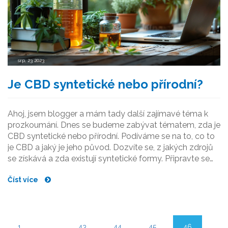
srp, 23 2023
Je CBD syntetické nebo přírodní?
Ahoj, jsem blogger a mám tady další zajímavé téma k
prozkoumání. Dnes se budeme zabývat tématem, zda je
CBD syntetické nebo přírodní. Podíváme se na to, co to
je CBD a jaký je jeho původ. Dozvíte se, z jakých zdrojů
se získává a zda existují syntetické formy. Připravte se
na hloubkovou diskuzi o tomto fenoménu.
Číst více
1
…
43
44
45
46