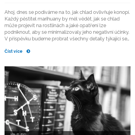
Ahoj, dnes se podíváme na to, jak chlad ovlivňuje konopí.
Každý pěstitel marihuany by měl vědět, jak se chlad
může projevit na rostlinách a jaké opatření lze
podniknout, aby se minimalizovaly jeho negativní účinky.
V příspěvku budeme probrat všechny detaily týkající se
této otázky. Zjistíte, jak se chránit před chladem a jak
Číst více
zvládat situaci, kdy je již příliš pozdě na záchranu.
Připojte se k nám a zjistěte, jak udržet své rostliny v
bezpečí.
srp, 25 2023