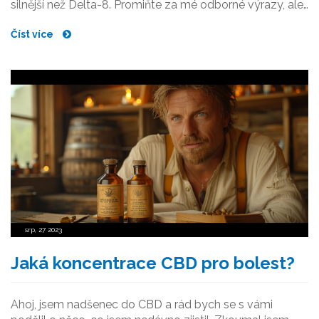
silnější než Delta-8. Promiňte za mé odborné výrazy, ale
doufám, že mé vysvětlení bude pro vás jasnější. Tak
Číst více
tedy, pojďme začít!
srp, 27 2023
Jaká koncentrace CBD pro bolest?
Ahoj, jsem nadšenec do CBD a rád bych se s vámi