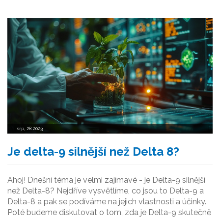
srp, 28 2023
Je delta-9 silnější než Delta 8?
Ahoj! Dnešní téma je velmi zajímavé - je Delta-9 silnější
než Delta-8? Nejdříve vysvětlíme, co jsou to Delta-9 a
Delta-8 a pak se podíváme na jejich vlastnosti a účinky.
Poté budeme diskutovat o tom, zda je Delta-9 skutečně