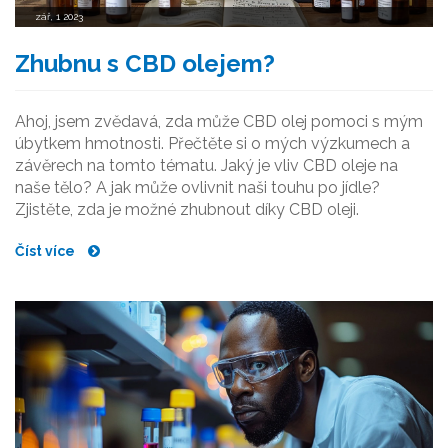
zář, 1 2023
Zhubnu s CBD olejem?
Ahoj, jsem zvědavá, zda může CBD olej pomoci s mým
úbytkem hmotnosti. Přečtěte si o mých výzkumech a
závěrech na tomto tématu. Jaký je vliv CBD oleje na
naše tělo? A jak může ovlivnit naši touhu po jídle?
Zjistěte, zda je možné zhubnout díky CBD oleji.
Číst více