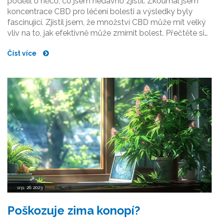
podělil o něco, co jsem nedávno zjistil. Zkoumal jsem
koncentrace CBD pro léčení bolesti a výsledky byly
fascinující. Zjistil jsem, že množství CBD může mít velký
vliv na to, jak efektivně může zmírnit bolest. Přečtěte si
tento článek, abyste zjistili, jaký druh koncentrace CBD
Číst více
by mohl být pro vás ten nejlepší. Těším se na vaše
názory a zkušenosti!
srp, 26 2023
Poškozuje zima konopí?