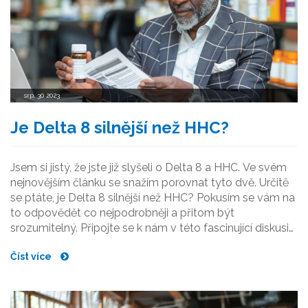
srp, 30 2023
Je Delta 8 silnější než HHC?
Jsem si jistý, že jste již slyšeli o Delta 8 a HHC. Ve svém
nejnovějším článku se snažím porovnat tyto dvě. Určitě
se ptáte, je Delta 8 silnější než HHC? Pokusím se vám na
to odpovědět co nejpodrobněji a přitom být
srozumitelný. Připojte se k nám v této fascinující diskusi
o potenciální síle Delta 8 a HHC.
Číst více