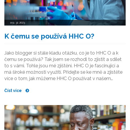
srp, 31 2023
K čemu se používá HHC O?
Jako blogger si stále kladu otázku, co je to HHC O a k
čemu se používá? Tak jsem se rozhodl to zjistit a sdílet
to s vámi. Tohle jsou mé zjištění. HHC O je fascinující a
má široké možnosti využití. Přidejte se ke mně a zjistěte
více o tom, jak můžeme HHC O používat v našem
životě.
Číst více