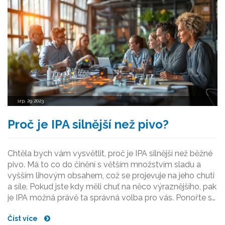
srp, 29 2023
Proč je IPA silnější než pivo?
Chtěla bych vám vysvětlit, proč je IPA silnější než běžné
pivo. Má to co do činění s větším množstvím sladu a
vyšším lihovým obsahem, což se projevuje na jeho chuti
a síle. Pokud jste kdy měli chuť na něco výraznějšího, pak
je IPA možná právě ta správná volba pro vás. Ponořte se
do světa IPA a pochopíte, proč je toto pivo tolik oblibené
Číst více
a zároveň silnější.