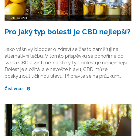
srp, 24 2023
Pro jaký typ bolesti je CBD nejlepší?
Jako vášnivý blogger o zdraví se často zaměřuji na
alternativní léčbu. V tomto příspěvku se ponoříme do
světa CBD a zjistíme, na který typ bolesti je nejúčinnější.
Bolest je složitá, ale nevěšte hlavu, CBD může
poskytnout účinnou úlevu. Připravte se na průzkum
toho, jak CBD může zmírnit vaši bolest, ať už jde o
Číst více
chronickou bolest, bolest svalů nebo kloubů. Jde o
úžasný přírodní prostředek, který by mohl být právě to,
co potřebujete.