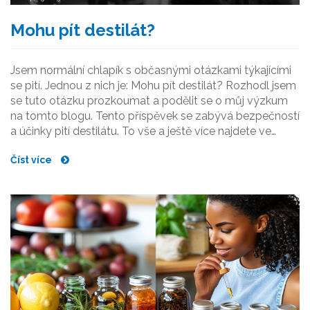
Mohu pít destilát?
Jsem normální chlapík s občasnými otázkami týkajícími
se pití. Jednou z nich je: Mohu pít destilát? Rozhodl jsem
se tuto otázku prozkoumat a podělit se o můj výzkum
na tomto blogu. Tento příspěvek se zabývá bezpečností
a účinky pití destilátu. To vše a ještě více najdete ve
svém článku, který jsem s nadšením napsal.
Číst více