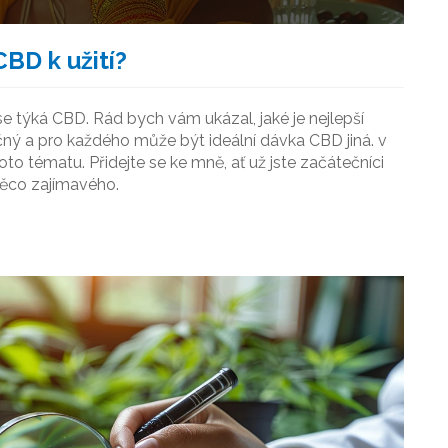
CBD k užití?
se týká CBD. Rád bych vám ukázal, jaké je nejlepší
čný a pro každého může být ideální dávka CBD jiná. v
o tématu. Přidejte se ke mně, ať už jste začátečníci
něco zajímavého.