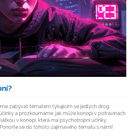
e
pní?
me zabývat tématem týkajícím se jedlých drog.
 účinky a prozkoumáme, jak může konopí v potravinách
ní látkou v konopí, která má psychotropní účinky.
 Ponořte se do tohoto zajímavého tématu s námi!