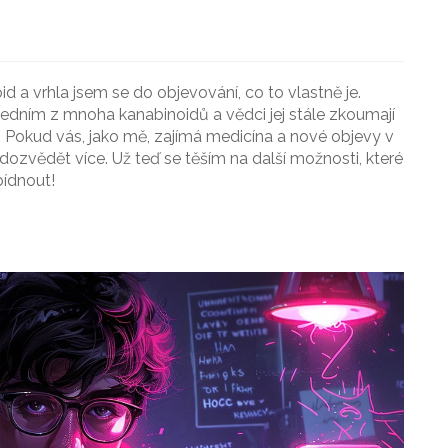
 a vrhla jsem se do objevování, co to vlastně je.
 jedním z mnoha kanabinoidů a vědci jej stále zkoumají
 Pokud vás, jako mě, zajímá medicína a nové objevy v
ozvědět více. Už teď se těším na další možnosti, které
ídnout!