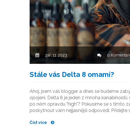
zář, 11 2023
0 Komentář
Stále vás Delta 8 omamí?
Ahoj, jsem váš blogger a dnes se budeme zab
opojení. Delta 8 je jeden z mnoha kanabinoidů v
po něm opravdu "high"? Pokusíme se s tímto z
poskytnout vám nejjasnější odpovědi. Přidejte 
Číst více