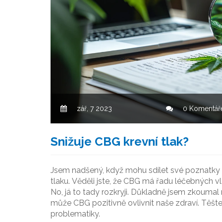
zář, 7 2023
0 Komentář
Snižuje CBG krevní tlak?
Jsem nadšený, když mohu sdílet své poznatky o
tlaku. Věděli jste, že CBG má řadu léčebných vl
No, já to tady rozkryji. Důkladně jsem zkoumal 
může CBG pozitivně ovlivnit naše zdraví. Těšte
problematiky.