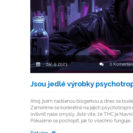
zář, 9 2023
0 Komentář
Jsou jedlé výrobky psychotro
Ahoj, jsem nadšenou blogerkou a dnes se bude
Zaměříme se konkrétně na jejich psychotropní
ovlivnit naše smysly. Jistě víte, že THC je hlav
Pokusíme se pochopit, jak to všechno funguje.
Číst více