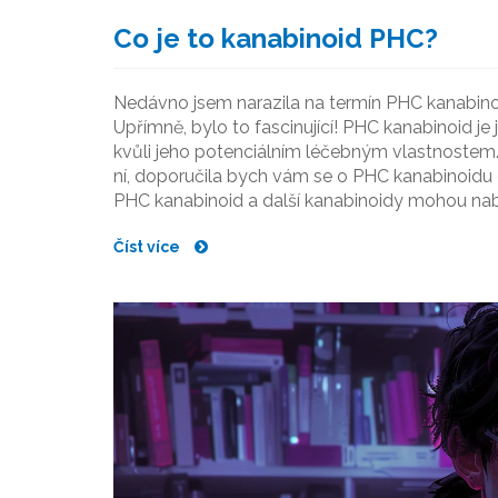
Co je to kanabinoid PHC?
Nedávno jsem narazila na termín PHC kanabinoid
Upřímně, bylo to fascinující! PHC kanabinoid je
kvůli jeho potenciálním léčebným vlastnostem.
ní, doporučila bych vám se o PHC kanabinoidu d
PHC kanabinoid a další kanabinoidy mohou nab
Číst více