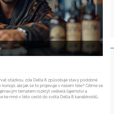
e
ývat otázkou, zda Delta 8 způsobuje stavy podobné
 konopí, ale jak se to projevuje v našem těle? Cítíme se
ajímavým tématem rozkrýt veškerá tajemství a
se ke mně v této cestě do světa Delta 8 kanabinoidů.