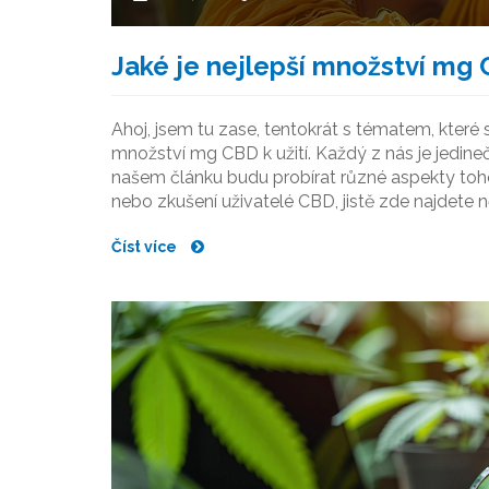
Jaké je nejlepší množství mg 
Ahoj, jsem tu zase, tentokrát s tématem, které 
množství mg CBD k užití. Každý z nás je jedine
našem článku budu probírat různé aspekty tohot
nebo zkušení uživatelé CBD, jistě zde najdete 
Číst více