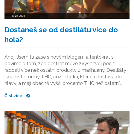
lis, 23 2023
Dostaneš se od destilátu více do
hola?
Ahoj! Jsem tu zase s novým blogem a tentokrát si
povíme o tom, zda destilát může zvýšit tvůj pocit
radosti více než ostatní produkty z marihuany. Destiláty
jsou čisté formy THC, což je látka, která ti dostává do
hlavy, a mají obecně vyšší procento THC než ostatní
produkty z marihuany. Mnoho lidí tvrdí, že, ano, destiláty
Číst více
můžou způsobit větší radost, ale jak je to skutečně?
Přečtěte si můj článek a zjistěte víc!