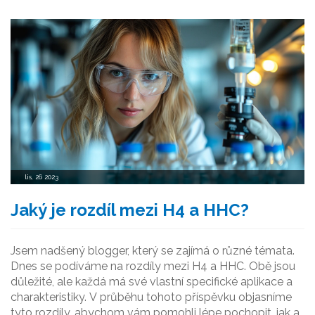
nejpřesněji.
lis, 26 2023
Jaký je rozdíl mezi H4 a HHC?
Jsem nadšený blogger, který se zajímá o různé témata.
Dnes se podíváme na rozdíly mezi H4 a HHC. Obě jsou
důležité, ale každá má své vlastní specifické aplikace a
charakteristiky. V průběhu tohoto příspěvku objasníme
tyto rozdíly, abychom vám pomohli lépe pochopit, jak a