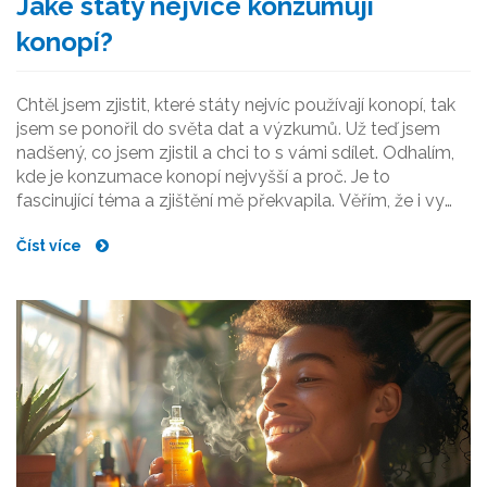
Jaké státy nejvíce konzumují
konopí?
Chtěl jsem zjistit, které státy nejvíc používají konopí, tak
jsem se ponořil do světa dat a výzkumů. Už teď jsem
nadšený, co jsem zjistil a chci to s vámi sdílet. Odhalím,
kde je konzumace konopí nejvyšší a proč. Je to
fascinující téma a zjištění mě překvapila. Věřím, že i vy
budete stejně překvapeni jako já.
Číst více