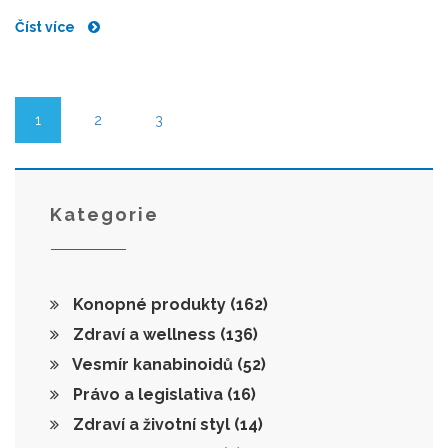
rozpovídat o tom, jak naše tělo ovlivňuje CBD a jak
Číst více
případně může změnit náš život.
1
2
3
Kategorie
Konopné produkty
(162)
Zdraví a wellness
(136)
Vesmír kanabinoidů
(52)
Právo a legislativa
(16)
Zdraví a životní styl
(14)