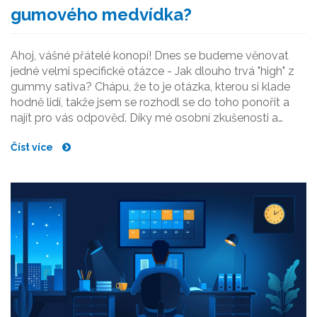
gumového medvídka?
Ahoj, vášné přátelé konopí! Dnes se budeme věnovat
jedné velmi specifické otázce - Jak dlouho trvá "high" z
gummy sativa? Chápu, že to je otázka, kterou si klade
hodně lidí, takže jsem se rozhodl se do toho ponořit a
najít pro vás odpověď. Díky mé osobní zkušenosti a
porozumění této tématice se budu snažit dostat vám co
Číst více
nejlepší odpovědi. Takže, pojďme na to společně!