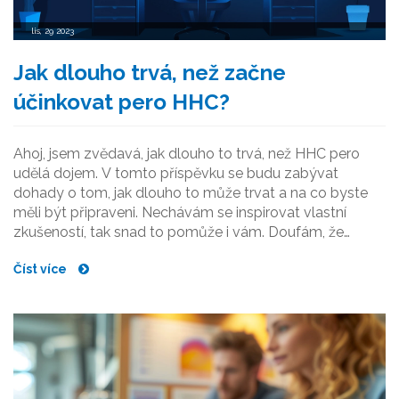
lis, 29 2023
Jak dlouho trvá, než začne
účinkovat pero HHC?
Ahoj, jsem zvědavá, jak dlouho to trvá, než HHC pero
udělá dojem. V tomto příspěvku se budu zabývat
dohady o tom, jak dlouho to může trvat a na co byste
měli být připraveni. Nechávám se inspirovat vlastní
zkušeností, tak snad to pomůže i vám. Doufám, že
najdete tyto informace užitečné.
Číst více