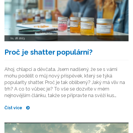
lis, 28 2023
Proč je shatter populární?
Ahoj, chlapci a děvčata. Jsem nadšený, že se s vámi
mohu podělit o můj nový příspěvek, který se týká
popularity shatter. Proč je tak oblíbený? Jaký má vliv na
trh? A co to vůbec je? To vše se dozvíte v mém
nejnovějším článku, takže se připravte na svěží kus
informací právě pro vás.
Číst více