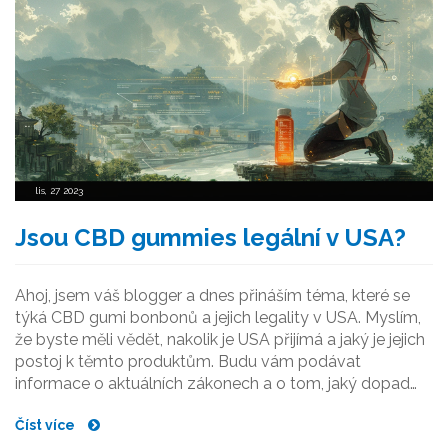
lis, 27 2023
Jsou CBD gummies legální v USA?
Ahoj, jsem váš blogger a dnes přináším téma, které se
týká CBD gumi bonbonů a jejich legality v USA. Myslím,
že byste měli vědět, nakolik je USA přijímá a jaký je jejich
postoj k těmto produktům. Budu vám podávat
informace o aktuálních zákonech a o tom, jaký dopad
má legalita CBD v jednotlivých státech. Tato otázka je
Číst více
velmi diskutovanou a já se pokusím na ni odpovědět co