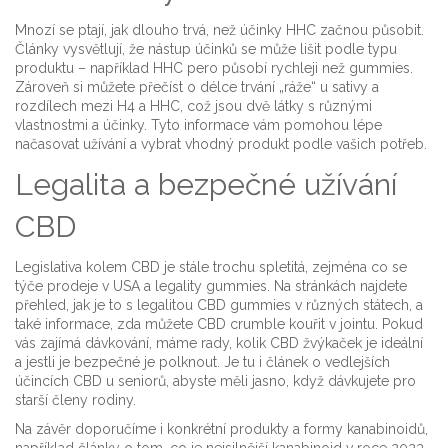
Mnozí se ptají, jak dlouho trvá, než účinky HHC začnou působit.
Články vysvětlují, že nástup účinků se může lišit podle typu
produktu – například HHC pero působí rychleji než gummies.
Zároveň si můžete přečíst o délce trvání „ráže“ u sativy a
rozdílech mezi H4 a HHC, což jsou dvě látky s různými
vlastnostmi a účinky. Tyto informace vám pomohou lépe
načasovat užívání a vybrat vhodný produkt podle vašich potřeb.
Legalita a bezpečné užívání
CBD
Legislativa kolem CBD je stále trochu spletitá, zejména co se
týče prodeje v USA a legality gummies. Na stránkách najdete
přehled, jak je to s legalitou CBD gummies v různých státech, a
také informace, zda můžete CBD crumble kouřit v jointu. Pokud
vás zajímá dávkování, máme rady, kolik CBD žvýkaček je ideální
a jestli je bezpečné je polknout. Je tu i článek o vedlejších
účincích CBD u seniorů, abyste měli jasno, když dávkujete pro
starší členy rodiny.
Na závěr doporučíme i konkrétní produkty a formy kanabinoidů,