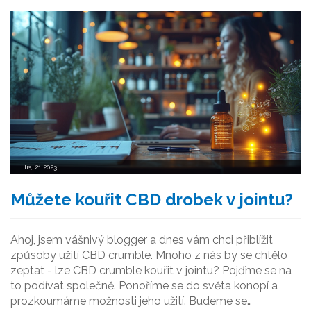
lis, 21 2023
Můžete kouřit CBD drobek v jointu?
Ahoj, jsem vášnivý blogger a dnes vám chci přiblížit
způsoby užití CBD crumble. Mnoho z nás by se chtělo
zeptat - lze CBD crumble kouřit v jointu? Pojďme se na
to podívat společně. Ponoříme se do světa konopí a
prozkoumáme možnosti jeho užití. Budeme se