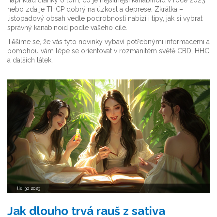
například články o tom, co je nejsilnější kanabinoid v roce 2023
nebo zda je THCP dobrý na úzkost a deprese. Zkrátka –
listopadový obsah vedle podrobností nabízí i tipy, jak si vybrat
správný kanabinoid podle vašeho cíle.
Těšíme se, že vás tyto novinky vybaví potřebnými informacemi a
pomohou vám lépe se orientovat v rozmanitém světě CBD, HHC
a dalších látek.
lis, 30 2023
Jak dlouho trvá rauš z sativa