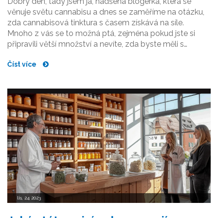
Dobrý den, tady jsem já, nadšená blogerka, která se
věnuje světu cannabisu a dnes se zaměříme na otázku,
zda cannabisová tinktura s časem získává na síle.
Mnoho z vás se to možná ptá, zejména pokud jste si
připravili větší množství a nevíte, zda byste měli s
konzumací spíše spěchat nebo počkat a nechat tinkturu
Číst více
odpočinout. Budeme se bavit o tom, jak se účinky
mohou změnit s časem a jak na to může vliv mít
skladování. Tak pojďme na to, toto téma je opravdu
fascinující!
lis, 24 2023