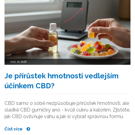
led, 21 2026
Je přírůstek hmotnosti vedlejším
účinkem CBD?
CBD samo o sobě nezpůsobuje přírůstek hmotnosti, ale
sladké CBD gumičky ano - kvůli cukru a kaloriím. Zjistěte,
jak CBD ovlivňuje váhu a jak si vybrat správnou formu.
Číst více