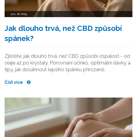
pro, 26 2025
Jak dlouho trvá, než CBD způsobí
spánek?
Zjistěte, jak dlouho trvá, než CBD způsobí ospalost - od
oleje až po krystaly. Porovnání účinků, optimální dávky a
tipy, jak dosáhnout lepšího spánku přirozeně.
Číst více