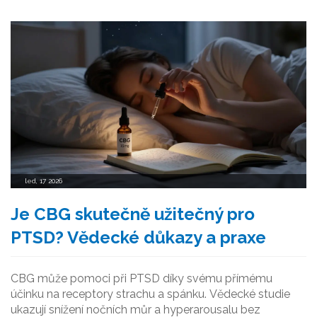
led, 17 2026
Je CBG skutečně užitečný pro
PTSD? Vědecké důkazy a praxe
CBG může pomoci při PTSD díky svému přímému
účinku na receptory strachu a spánku. Vědecké studie
ukazují snížení nočních můr a hyperarousalu bez