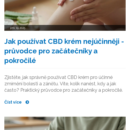
pro, 19 2025
Jak používat CBD krém nejúčinněji -
průvodce pro začátečníky a
pokročilé
Zjistěte, jak správně používat CBD krém pro účinné
zmírnění bolesti a zánětu. Víte, kolik nanést, kdy a jak
často? Praktický průvodce pro začátečníky a pokročilé.
Číst více